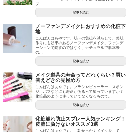
ブ...
記事を読む
ノーファンデメイクにおすすめの化粧下
地
こんばんはあやです。肌への負担を減らして、美肌
作りにも効果のあるノーファンデメイク。ファンデ
ーションで隠すのではなく、ナチュラルで肌本来
の...
記事を読む
メイク道具の寿命ってどれくらい？買い
替えどきの見極め方
こんばんはあやです。ブラシやビューラー、スポン
ジ、パフなどにも寿命があるって知っていますか？
化粧品のように使っていてなくなるもので...
記事を読む
化粧崩れ防止スプレー人気ランキング！
皮脂に負けないオススメ3選
こんばんはあやです。「朝せっかくメイクをして