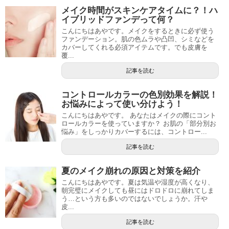
メイク時間がスキンケアタイムに？！ハ
イブリッドファンデって何？
こんにちはあやです。メイクをするときに必ず使う
ファンデーション。肌の色ムラや凸凹、シミなどを
カバーしてくれる必須アイテムです。でも皮膚を
覆...
記事を読む
コントロールカラーの色別効果を解説！
お悩みによって使い分けよう！
こんにちはあやです。 あなたはメイクの際にコント
ロールカラーを使っていますか？ お肌の「部分別お
悩み」をしっかりカバーするには、コントロー...
記事を読む
夏のメイク崩れの原因と対策を紹介
こんにちはあやです。夏は気温や湿度が高くなり、
朝完璧にメイクしても昼にはドロドロに崩れてしま
う…という方も多いのではないでしょうか。汗や
皮...
記事を読む