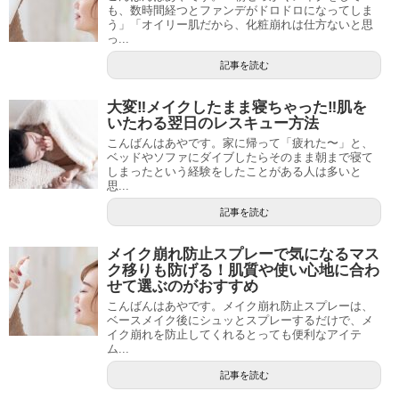
も、数時間経つとファンデがドロドロになってしま
う」「オイリー肌だから、化粧崩れは仕方ないと思
っ...
記事を読む
大変‼︎メイクしたまま寝ちゃった‼︎肌を
いたわる翌日のレスキュー方法
こんばんはあやです。家に帰って「疲れた〜」と、
ベッドやソファにダイブしたらそのまま朝まで寝て
しまったという経験をしたことがある人は多いと
思...
記事を読む
メイク崩れ防止スプレーで気になるマス
ク移りも防げる！肌質や使い心地に合わ
せて選ぶのがおすすめ
こんばんはあやです。メイク崩れ防止スプレーは、
ベースメイク後にシュッとスプレーするだけで、メ
イク崩れを防止してくれるとっても便利なアイテ
ム...
記事を読む