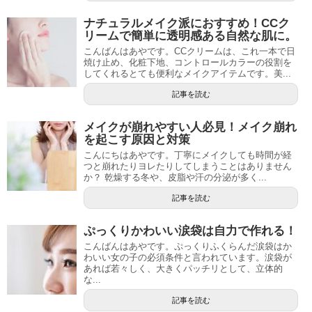
ナチュラルメイク派におすすめ！CCク
リームで簡単に透明感ある自然な肌に。
こんばんはあやです。CCクリームは、これ一本で日
焼け止め、化粧下地、コントロールカラーの役割を
してくれるとても便利なメイクアイテムです。美...
記事を読む
メイクが崩れやすい人必見！メイク崩れ
を起こす原因と対策
こんにちはあやです。丁寧にメイクしても時間が経
つと崩れたりヨレたりしてしまうことはありません
か？ 乾燥する冬や、皮脂や汗の分泌が多く...
記事を読む
ぷっくりかわいい涙袋は自力で作れる！
こんばんはあやです。ぷっくりふくらんだ涙袋はか
わいい女の子の必須条件と言われています。涙袋が
あれば若々しく、大きくパッチリとして、立体的
な...
記事を読む