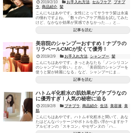
2019/2/10
お手入れ方法
,
セルフケア
,
プチプ
ラ
,
商品紹介
,
髪
こんにちはあやです。女性にとってサラサラ髪は永遠
の憧れですよね。「数々のヘアケア用品を試してみた
けど、なかなか効果が実感できなかった…」と...
記事を読む
美容院のシャンプーおすすめ！ナプラの
リラベールCMCが安くて優秀！
2019/2/9
お手入れ方法
,
シャンプー
,
髪
こんにちはあやです。きっとあなたも「ノンシリコン
のシャンプーが良い」とか、「美容院のシャンプーを
使うと髪が綺麗になる」など、シャンプーにま...
記事を読む
ハトムギ化粧水の肌効果がプチプラなの
に優秀すぎ！人気の秘密に迫る
2019/2/8
プチプラ
,
商品紹介
,
生活
,
美容液
,
美
肌
こんにちはあやです。ハトムギ化粧水と聞いて、あな
たはどんなパッケージやボトルを思い浮かべますか？
アルビオンの「スキコン」やセザンヌの「ハ...