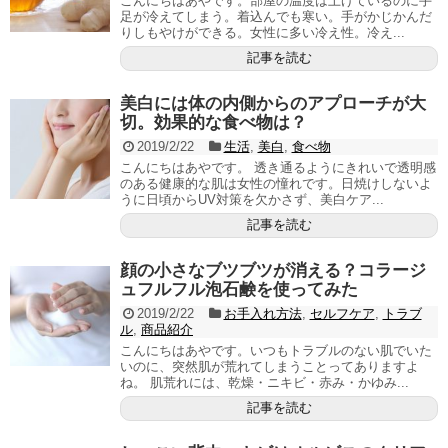
こんにちはあやです。部屋の温度は上げているのに手
足が冷えてしまう。着込んでも寒い。手がかじかんだ
りしもやけができる。女性に多い冷え性。冷え...
記事を読む
美白には体の内側からのアプローチが大
切。効果的な食べ物は？
2019/2/22
生活
,
美白
,
食べ物
こんにちはあやです。 透き通るようにきれいで透明感
のある健康的な肌は女性の憧れです。日焼けしないよ
うに日頃からUV対策を欠かさず、美白ケア...
記事を読む
顔の小さなブツブツが消える？コラージ
ュフルフル泡石鹸を使ってみた
2019/2/22
お手入れ方法
,
セルフケア
,
トラブ
ル
,
商品紹介
こんにちはあやです。いつもトラブルのない肌でいた
いのに、突然肌が荒れてしまうことってありますよ
ね。 肌荒れには、乾燥・ニキビ・赤み・かゆみ...
記事を読む