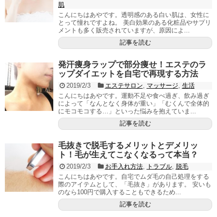
肌
こんにちはあやです。透明感のある白い肌は、女性に
とって憧れですよね。 美白効果のある化粧品やサプリ
メントも多く販売されていますが、原因によ...
記事を読む
発汗痩身ラップで部分痩せ！エステのラ
ップダイエットを自宅で再現する方法
2019/2/3
エステサロン
,
マッサージ
,
生活
こんにちはあやです。運動不足や食べ過ぎ、飲み過ぎ
によって「なんとなく身体が重い」「むくんで全体的
にモコモコする…」といった悩みを抱えていま...
記事を読む
毛抜きで脱毛するメリットとデメリッ
ト！毛が生えてこなくなるって本当？
2019/2/3
お手入れ方法
,
トラブル
,
脱毛
こんにちはあやです。自宅でムダ毛の自己処理をする
際のアイテムとして、「毛抜き」があります。 安いも
のなら100円で購入することもできるため...
記事を読む