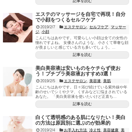
記事を読む
エステのマッサージを自宅で再現！自分
で小顔をつくるセルフケア
2019/2/7
エステサロン
,
セルフケア
,
マッサー
ジ
,
小顔
こんにちはあやです。可愛らしい小顔は全ての女性の
憧れですよね。 女優さんのような、小さくて華奢な顔
が羨ましいと感じている方も多いでしょう。...
記事を読む
美白美容液は安いものをケチらず使お
う！プチプラ美容液おすすめ3選！
2019/2/5
エステサロン
,
美容液
,
美肌
こんにちはあやです。日々浴び続けている紫外線や年
齢のせいでシミやクマ、くすみなどに悩まされている
あなた。 「美白美容液を使いたいけど正直ち...
記事を読む
白くて透明感のある肌になりたい！美白
の方法は原因別に選ぶのが効果的
2019/2/4
お手入れ方法
,
冷え性
,
美容健康
,
美