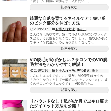
「夏までに自慢の素肌を手に入れたい！」 ...
記事を読む
綺麗な自爪を育てるネイルケア！短い爪
のピンク部分を伸ばす方法
2019/2/17
お手入れ方法
,
ネイル
こんにちはあやです。短くて小さい爪がコンプレック
スだという女性も少なくないでしょう。 指や爪が長く
てキレイな友達が、心から羨ましくなってし...
記事を読む
VIO脱毛が恥ずかしい？サロンでのVIO脱
毛方法をわかりやすく解説！
2019/2/16
お手入れ方法
,
美容健康
,
脱毛
こんにちはあやです。ここ数年、VIO脱毛は女性の
「みだしなみ」として一般的になりつつあります。 多
くのサロンやクリニックでも、VIO脱毛を...
記事を読む
リバウンドなし！私が6か月で12キロ痩せ
たダイエット方法を公開！