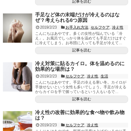
記事を読む
手足など体の末端だけが冷えるのはな
ぜ？考えられる6つ原因
2019/2/23
お手入れ方法
,
セルフケア
,
冷え性
こんにちはあやです。多くの女性が悩んでいる「冷
え」。お風呂でしっかり体を温めても手足だけはすぐ
に冷えてしまう。お布団に入っても手足が冷えて...
記事を読む
冷え対策に貼るカイロ。体を温めるのに
効果的な場所は？
2019/2/23
セルフケア
,
冷え性
,
生活
こんにちはあやです。手足の冷える寒い冬。カイロが
手放せないという女性も多いでしょう。手足が冷える
からカイロを手で握っているという人もいるで...
記事を読む
冷え性の改善に効果的な食べ物や飲み物
は？
2019/2/23
セルフケア
,
冷え性