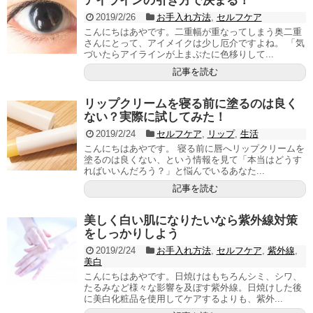
アイラインの引き方で決まる！
2019/2/26
お手入れ方法
,
セルフケア
こんにちはあやです。二重幅が重なってしまう奥二重
さんにとって、アイメイクは少し厄介ですよね。 「気
づいたらアイラインが上まぶたに色移りして...
記事を読む
リップクリームを寝る前に塗るのは良く
ない？実際に試してみた！
2019/2/24
セルフケア
,
リップ
,
生活
こんにちはあやです。 寝る前に唇へリップクリームを
塗るのは良くない、という情報を見て「本当はどうす
ればいいんだろう？」と悩んでいるあなた...
記事を読む
美しく白い肌になりたいなら紫外線対策
をしっかりしよう
2019/2/24
お手入れ方法
,
セルフケア
,
紫外線
,
美白
こんにちはあやです。日焼けはもちろんシミ、シワ、
たるみなど様々な影響を及ぼす紫外線。日焼けした後
に美白化粧品を使用してケアするよりも、紫外...