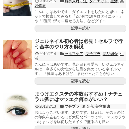
2019/2/15
お手入れ方法
,
ダイエット
,
生活
,
美
容健康
こんにちはあやです。ダイエットをしたいと思い、ネ
ットで検索してみると「2か月で10キロダイエット」
や「1週間で5キロ痩せる方法」などダイエ...
記事を読む
ジェルネイル初心者は必見！セルフで行
う基本のやり方を解説
2019/2/14
セルフケア
,
プチプラ
,
商品紹介
,
生
活
こんにちはあやです。見た目も可愛らしいジェルネイ
ルは、今多くの女性から注目を集めているネイルで
す。 「興味はあるけど、まだやったことがない...
記事を読む
まつげエクステの本数おすすめ！ナチュ
ラル派にはマツエク何本がいい？
2019/2/13
プチプラ
,
まつ毛
,
美容健康
おはようございます、あやです。目元は、その人の顔
の印象を左右するほど大切なパーツです。 マスカラや
つけまつげを駆使したメイクで盛るのも良い...
記事を読む