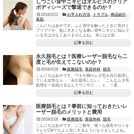
しつこい背中ニキビはオルビスのクリア
ボディシーズで撃退できるのか？
2019/2/21
お手入れ方法
,
トラブル
,
商品紹介
,
美肌
こんにちはあやです。ふと背中を触ったときに気付く
ブツブツや、急に大きくなる痛い背中ニキビに悩んで
いる方は少なくありませんよね。 冬には人前...
記事を読む
永久脱毛とは？医療レーザー脱毛なら二
度と毛が生えてこないのか？
2019/2/19
医療脱毛
,
美容外科
,
脱毛
こんにちはあやです。ワキや脚のムダ毛を自己処理し
ている女性なら、「永久脱毛したい」「こんなムダ毛
処理を一生続けるなんてウンザリ…」と、一度...
記事を読む
医療脱毛とは？事前に知っておきたいレ
ーザー脱毛のメリットと費用
2019/2/18
医療脱毛
,
美容外科
,
脱毛
こんにちはあやです。ここ数年、様々な脱毛サロンを
テレビCMでもよく目にするようになりましたよね。