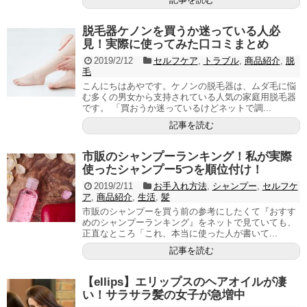
脱毛器ケノンを買うか迷っている人必
見！実際に使ってみた口コミまとめ
2019/2/12
セルフケア
,
トラブル
,
商品紹介
,
脱
毛
こんにちはあやです。ケノンの脱毛器は、ムダ毛に悩
む多くの男女から支持されている人気の家庭用脱毛器
です。 「買おうか迷っているけどネットで調...
記事を読む
市販のシャンプーランキング！私が実際
使ったシャンプー5つを順位付け！
2019/2/11
お手入れ方法
,
シャンプー
,
セルフケ
ア
,
商品紹介
,
生活
,
髪
市販のシャンプーを買う前の参考にしたくて『おすす
めのシャンプーランキング』をネットで見ていても、
正直なところ「これ、本当に使った人が書いて...
記事を読む
【ellips】エリップスのヘアオイルが凄
い！サラサラ髪の女子が急増中