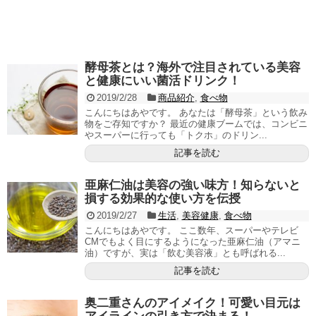
酵母茶とは？海外で注目されている美容
と健康にいい菌活ドリンク！
2019/2/28
商品紹介
,
食べ物
こんにちはあやです。 あなたは「酵母茶」という飲み
物をご存知ですか？ 最近の健康ブームでは、コンビニ
やスーパーに行っても「トクホ」のドリン...
記事を読む
亜麻仁油は美容の強い味方！知らないと
損する効果的な使い方を伝授
2019/2/27
生活
,
美容健康
,
食べ物
こんにちはあやです。 ここ数年、スーパーやテレビ
CMでもよく目にするようになった亜麻仁油（アマニ
油）ですが、実は「飲む美容液」とも呼ばれる...
記事を読む
奥二重さんのアイメイク！可愛い目元は