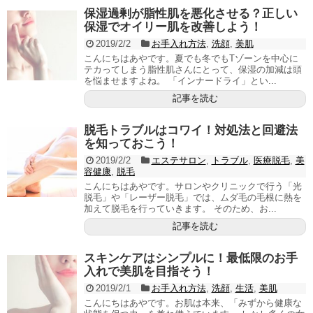
保湿過剰が脂性肌を悪化させる？正しい
保湿でオイリー肌を改善しよう！
2019/2/2
お手入れ方法
,
洗顔
,
美肌
こんにちはあやです。夏でも冬でもTゾーンを中心に
テカってしまう脂性肌さんにとって、保湿の加減は頭
を悩ませますよね。 「インナードライ」とい...
記事を読む
脱毛トラブルはコワイ！対処法と回避法
を知っておこう！
2019/2/2
エステサロン
,
トラブル
,
医療脱毛
,
美
容健康
,
脱毛
こんにちはあやです。サロンやクリニックで行う「光
脱毛」や「レーザー脱毛」では、ムダ毛の毛根に熱を
加えて脱毛を行っていきます。 そのため、お...
記事を読む
スキンケアはシンプルに！最低限のお手
入れで美肌を目指そう！
2019/2/1
お手入れ方法
,
洗顔
,
生活
,
美肌
こんにちはあやです。お肌は本来、「みずから健康な