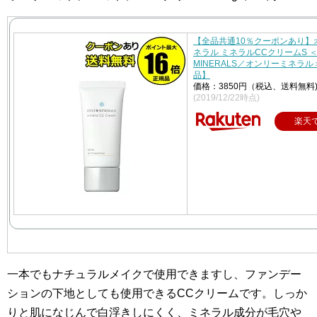
【全品共通10％クーポンあり】
ネラル ミネラルCCクリームS ＜
MINERALS／オンリーミネラ
品】
価格：3850円（税込、送料無料
(2019/12/22時点)
楽天
一本でもナチュラルメイクで使用できますし、ファンデー
ションの下地としても使用できるCCクリームです。しっか
りと肌になじんで白浮きしにくく、ミネラル成分が毛穴や