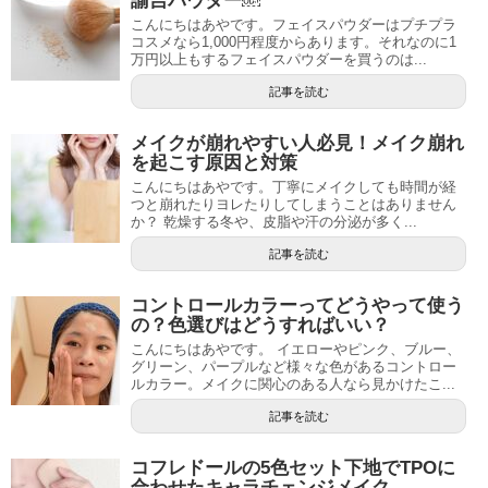
諭吉パウダー￼
こんにちはあやです。フェイスパウダーはプチプラ
コスメなら1,000円程度からあります。それなのに1
万円以上もするフェイスパウダーを買うのは...
記事を読む
メイクが崩れやすい人必見！メイク崩れ
を起こす原因と対策
こんにちはあやです。丁寧にメイクしても時間が経
つと崩れたりヨレたりしてしまうことはありません
か？ 乾燥する冬や、皮脂や汗の分泌が多く...
記事を読む
コントロールカラーってどうやって使う
の？色選びはどうすればいい？
こんにちはあやです。 イエローやピンク、ブルー、
グリーン、パープルなど様々な色があるコントロー
ルカラー。メイクに関心のある人なら見かけたこ...
記事を読む
コフレドールの5色セット下地でTPOに
合わせたキャラチェンジメイク