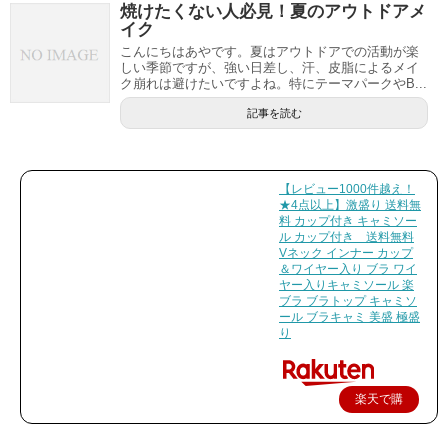
焼けたくない人必見！夏のアウトドアメ
イク
こんにちはあやです。夏はアウトドアでの活動が楽
しい季節ですが、強い日差し、汗、皮脂によるメイ
ク崩れは避けたいですよね。特にテーマパークやB...
記事を読む
【レビュー1000件越え！
★4点以上】激盛り 送料無
料 カップ付き キャミソー
ル カップ付き 送料無料
Vネック インナー カップ
＆ワイヤー入り ブラ ワイ
ヤー入りキャミソール 楽
ブラ ブラトップ キャミソ
ール ブラキャミ 美盛 極盛
り
楽天で購
入