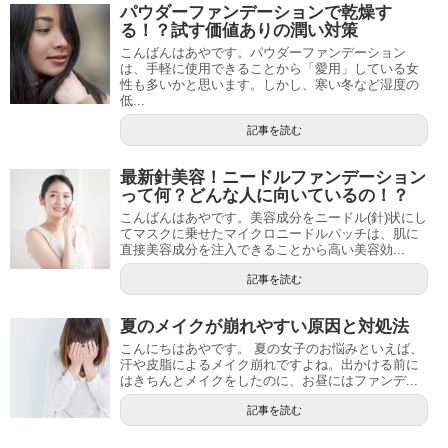
パウダーファンデーションで乾燥す
る！？試す価値ありの潤い対策
こんばんはあやです。パウダーファンデーション
は、手軽に使用できることから「愛用」している女
性も多いかと思います。しかし、寒い冬など湿度の
低...
記事を読む
最新針美容！ニードルファンデーション
って何？どんな人に向いているの！？
こんばんはあやです。美容成分をニードル(針)状にし
てマスクに乗せたマイクロニードルパッチは、肌に
直接美容成分を注入できることから高い美容効...
記事を読む
夏のメイクが崩れやすい原因と対処法
こんにちはあやです。 夏の女子のお悩みといえば、
汗や皮脂によるメイク崩れですよね。出かける前に
はきちんとメイクをしたのに、お昼にはファンデ...
記事を読む