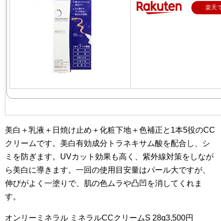
楽天
美白＋乳液＋日焼け止め＋化粧下地＋色補正と1本5役のCC
クリームです。美白有効成分トラネキサム酸を配合し、シ
ミを防ぎます。UVカット効果も高く、紫外線対策をしなが
ら美白に導きます。一回の使用目安量はパール大ですが、
伸びがよく一塗りで、肌の色ムラや凸凹を消してくれま
す。
オンリーミネラル ミネラルCCクリームS 28g3,500円