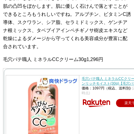
肌の凸凹をぼかします。肌に優しく石けんで落とすことが
できるところもうれしいですね。アルブチン、ビタミンC誘
導体、スクワラン、シア脂、セラミドミックス、ゲンチア
ナ根ミックス、タベブイアインペチギノサ樹皮エキスなど
乾燥によるダメージから守ってくれる美容成分が豊富に配
合されています。
毛穴パテ職人 ミネラルCCクリーム30g1,296円
毛穴パテ職人 ミネラルCCクリーム
ンリッチモイスト(30g)【毛穴
価格：1097円（税込、送料別)
(
時点)
楽天