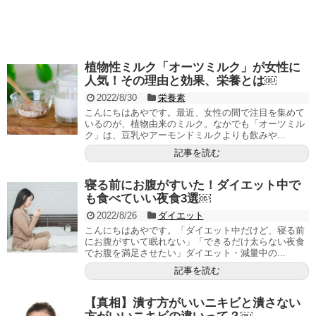
植物性ミルク「オーツミルク」が女性に
人気！その理由と効果、栄養とは￼
2022/8/30
栄養素
こんにちはあやです。最近、女性の間で注目を集めて
いるのが、植物由来のミルク。なかでも「オーツミル
ク」は、豆乳やアーモンドミルクよりも飲みや...
記事を読む
寝る前にお腹がすいた！ダイエット中で
も食べていい夜食3選￼
2022/8/26
ダイエット
こんにちはあやです。「ダイエット中だけど、寝る前
にお腹がすいて眠れない」「できるだけ太らない夜食
でお腹を満足させたい」ダイエット・減量中の...
記事を読む
【真相】潰す方がいいニキビと潰さない