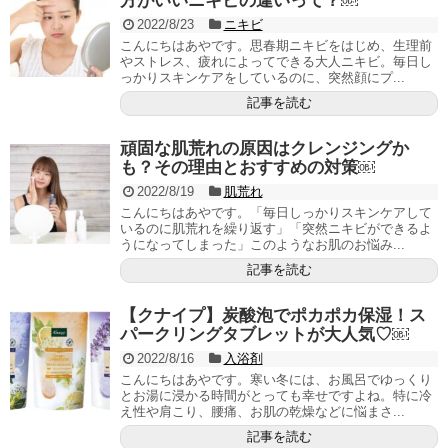
方がいいニキビの違いって？￼
2022/8/23
ニキビ
こんにちはあやです。思春期ニキビをはじめ、生理前
やストレス、疲れによってできる大人ニキビ。毎日し
っかりスキンケアをしているのに、突然顔にプ...
記事を読む
頑固な肌荒れの原因はクレンジングか
も？その理由とおすすめの対策￼
2022/8/19
肌荒れ
こんにちはあやです。「毎日しっかりスキンケアして
いるのに肌荒れを繰り返す」「突然ニキビができるよ
うになってしまった」このようなお肌のお悩み...
記事を読む
【クナイプ】炭酸泡でポカポカ保湿！ス
パークリングタブレットが大人気♡￼
2022/8/16
入浴剤
こんにちはあやです。寒い冬には、お風呂でゆっくり
とお湯に浸かる時間がとっても幸せですよね。特に冷
え性や肩こり、腰痛、お肌の乾燥などに悩まさ...
記事を読む