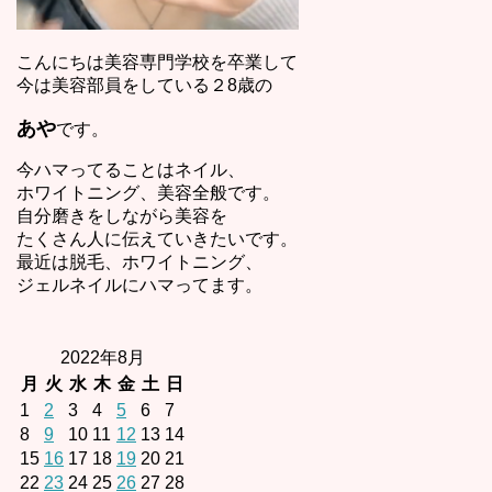
こんにちは美容専門学校を卒業して
今は美容部員をしている２8歳の
あや
です。
今ハマってることはネイル、
ホワイトニング、美容全般です。
自分磨きをしながら美容を
たくさん人に伝えていきたいです。
最近は脱毛、ホワイトニング、
ジェルネイルにハマってます。
2022年8月
月
火
水
木
金
土
日
1
2
3
4
5
6
7
8
9
10
11
12
13
14
15
16
17
18
19
20
21
22
23
24
25
26
27
28