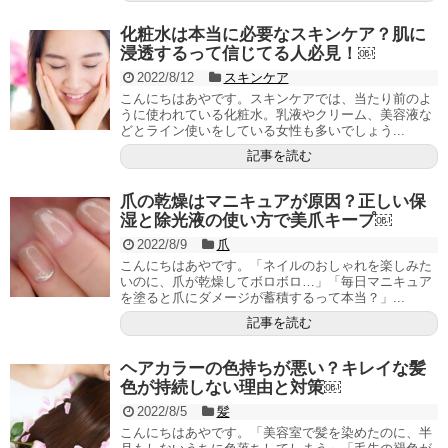
化粧水は本当に必要なスキンケア？肌に
浸透するって信じてる人必見！￼
2022/8/12
スキンケア
こんにちはあやです。スキンケアでは、当たり前のよ
うに使われている化粧水。乳液やクリーム、美容液な
どとライン使いをしている女性も多いでしょう...
記事を読む
爪の乾燥はマニキュアが原因？正しい保
湿と除光液の使い方で美爪キープ￼
2022/8/9
爪
こんにちはあやです。「ネイルのおしゃれを楽しみた
いのに、爪が乾燥してボロボロ…」「毎日マニキュア
を塗ると爪にダメージが蓄積するって本当？」...
記事を読む
ヘアカラーの色持ちが悪い？キレイな髪
色が持続しない理由と対策￼
2022/8/5
髪
こんにちはあやです。「美容室で髪を染めたのに、半