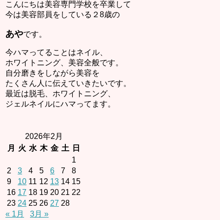
こんにちは美容専門学校を卒業して
今は美容部員をしている２8歳の
あや
です。
今ハマってることはネイル、
ホワイトニング、美容全般です。
自分磨きをしながら美容を
たくさん人に伝えていきたいです。
最近は脱毛、ホワイトニング、
ジェルネイルにハマってます。
2026年2月
月
火
水
木
金
土
日
1
2
3
4
5
6
7
8
9
10
11
12
13
14
15
16
17
18
19
20
21
22
23
24
25
26
27
28
« 1月
3月 »