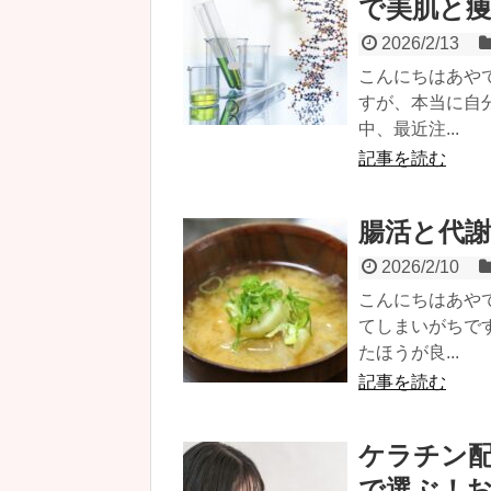
で美肌と
2026/2/13
こんにちはあや
すが、本当に自
中、最近注...
記事を読む
腸活と代
2026/2/10
こんにちはあや
てしまいがちで
たほうが良...
記事を読む
ケラチン
で選ぶ！