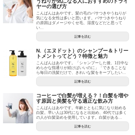
うねりが気になる人におすすめのドライ
ヤーの選び方
こんばんはあやです。髪の毛のパサつきやうねりが
気になる女性は多いと思います。パサつきやうねり
の原因はダメージやくせ毛、湿度などだと思って
い...
記事を読む
N.（エヌドット）のシャンプー＆トリー
トメントってどう？特徴と魅力
こんばんはあやです。「シャンプーした後、1日中な
めらかな指通りが続けばいいのに」「できることな
ら毎日の洗髪だけで、きれいな髪をキープしたい...
記事を読む
コーヒーで白髪が増える？！白髪を増や
す原因と美髪を守る適正な飲み方
こんばんはあやです。年齢とともに気になり始める
白髪。早い人は30代になると出始め、40代では多く
の人が白髪染めを使用しています。白髪がある...
記事を読む