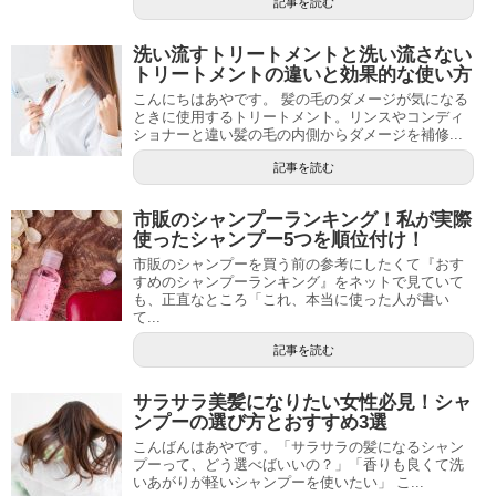
記事を読む
洗い流すトリートメントと洗い流さない
トリートメントの違いと効果的な使い方
こんにちはあやです。 髪の毛のダメージが気になる
ときに使用するトリートメント。リンスやコンディ
ショナーと違い髪の毛の内側からダメージを補修...
記事を読む
市販のシャンプーランキング！私が実際
使ったシャンプー5つを順位付け！
市販のシャンプーを買う前の参考にしたくて『おす
すめのシャンプーランキング』をネットで見ていて
も、正直なところ「これ、本当に使った人が書い
て...
記事を読む
サラサラ美髪になりたい女性必見！シャ
ンプーの選び方とおすすめ3選
こんばんはあやです。「サラサラの髪になるシャン
プーって、どう選べばいいの？」「香りも良くて洗
いあがりが軽いシャンプーを使いたい」 こ...