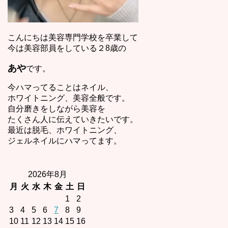
こんにちは美容専門学校を卒業して
今は美容部員をしている２8歳の
あや
です。
今ハマってることはネイル、
ホワイトニング、美容全般です。
自分磨きをしながら美容を
たくさん人に伝えていきたいです。
最近は脱毛、ホワイトニング、
ジェルネイルにハマってます。
2026年8月
月
火
水
木
金
土
日
1
2
3
4
5
6
7
8
9
10
11
12
13
14
15
16