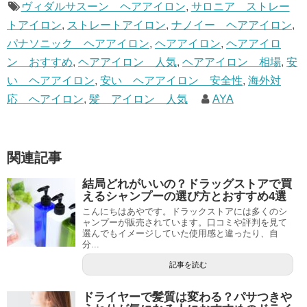
ヴィダルサスーン ヘアアイロン
,
サロニア ストレー
トアイロン
,
ストレートアイロン
,
ナノイー ヘアアイロン
,
パナソニック ヘアアイロン
,
ヘアアイロン
,
ヘアアイロ
ン おすすめ
,
ヘアアイロン 人気
,
ヘアアイロン 相場
,
安
い ヘアアイロン
,
安い ヘアアイロン 安全性
,
海外対
応 へアイロン
,
髪 アイロン 人気
AYA
関連記事
結局どれがいいの？ドラッグストアで買
えるシャンプーの選び方とおすすめ4選
こんにちはあやです。ドラックストアには多くのシ
ャンプーが販売されています。口コミや評判を見て
選んでもイメージしていた使用感と違ったり、自
分...
記事を読む
ドライヤーで髪質は変わる？パサつきや