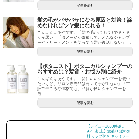
記事を読む
髪の毛がパサパサになる原因と対策！諦
めなければツヤ髪になれる！
こんばんはあやです。「髪の毛がパサパサでまとま
りが悪い」「ダメージが蓄積して、どんなシャンプ
ーやトリートメントを使っても髪が復活しない」 ...
記事を読む
【ボタニスト】ボタニカルシャンプーの
おすすめは？髪質・お悩み別に紹介
こんばんはあやです。「髪にいいシャンプーを使い
たいけど、サロン専売品は高くて手が出ない」「市
販で手ごろな価格でも、品質が良いシャンプーを
選...
記事を読む
【レビュー1000件越え！
★4点以上】激盛り 送料無
料 カップ付き キャミソー