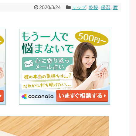
2020/3/24
リップ
,
乾燥
,
保湿
,
唇