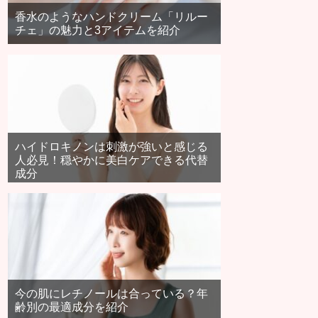
香水のようなハンドクリーム「リルー
チェ」の魅力と3アイテムを紹介
ハイドロキノンは刺激が強いと感じる
人必見！穏やかに美白ケアできる代替
成分
今の肌にレチノールは合っている？年
齢別の最適成分を紹介