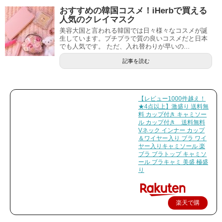
おすすめの韓国コスメ！iHerbで買える
人気のクレイマスク
美容大国と言われる韓国では日々様々なコスメが誕
生しています。プチプラで質の良いコスメだと日本
でも人気です。 ただ、入れ替わりが早いの...
記事を読む
【レビュー1000件越え！
★4点以上】激盛り 送料無
料 カップ付き キャミソー
ル カップ付き 送料無料
Vネック インナー カップ
＆ワイヤー入り ブラ ワイ
ヤー入りキャミソール 楽
ブラ ブラトップ キャミソ
ール ブラキャミ 美盛 極盛
り
楽天で購
入