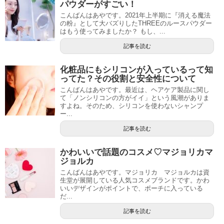
パウダーがすごい！
こんばんはあやです。2021年上半期に『消える魔法
の粉』として大バズりしたTHREEのルースパウダー
はもう使ってみましたか？ もし、...
記事を読む
化粧品にもシリコンが入っているって知
ってた？その役割と安全性について
こんばんはあやです。最近は、ヘアケア製品に関し
て「ノンシリコンの方がイイ」という風潮がありま
すよね。そのため、シリコンを使わないシャンプ
ー...
記事を読む
かわいいで話題のコスメ♡マジョリカマ
ジョルカ
こんばんはあやです。マジョリカ マジョルカは資
生堂が展開している人気コスメブランドです。かわ
いいデザインがポイントで、ポーチに入っている
だ...
記事を読む