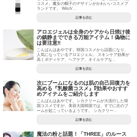
コスメ。魔女の帽子のデザインがかわいいコスメブ
ランドです。 Witch’...
記事を読む
アロエジェルは全身のケアから日焼け後
の鎮静までできる万能アイテム！偽物に
は要注意‼︎
こんばんはあやです。韓国コスメから話題になり、
人気になっているアロエジェル。 スキンケア効果が
高くボディケア、ヘアケア、ネイルケアな...
記事を読む
次にブームになるのは肌の自己回復力を
高める『乳酸菌コスメ』⁉︎効果やおすす
めアイテムをご紹介します
こんばんはあやです。シカクリームが大流行した韓
国コスメですが、美容大国韓国では、すでに次のブ
ームが起こっているようです。 シカクリー...
記事を読む
魔法の粉と話題！「THREE」のルース