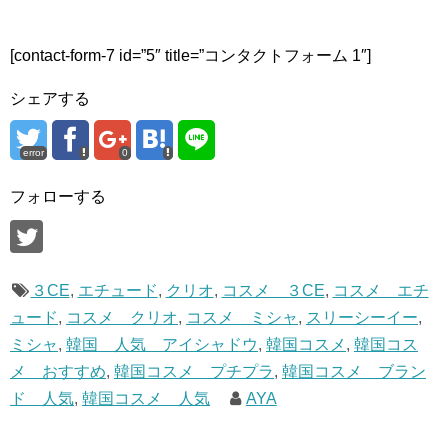
[contact-form-7 id=”5″ title=”コンタクトフォーム 1″]
シェアする
error
0
フォローする
３CE
,
エチュード
,
クリオ
,
コスメ ３CE
,
コスメ エチ
ュード
,
コスメ クリオ
,
コスメ ミシャ
,
スリーシーイー
,
ミシャ
,
韓国 人気 アイシャドウ
,
韓国コスメ
,
韓国コス
メ おすすめ
,
韓国コスメ プチプラ
,
韓国コスメ ブラン
ド 人気
,
韓国コスメ 人気
AYA