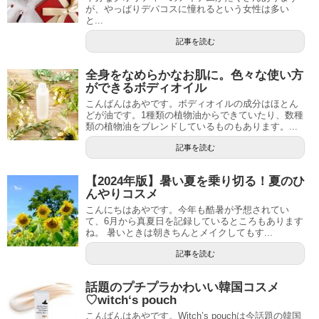
が、やっぱりデパコスに憧れるという女性は多い
と...
記事を読む
全身をなめらかなお肌に。色々な使い方
ができるボディオイル
こんばんはあやです。ボディオイルの成分はほとん
どが油です。1種類の植物油からできていたり、数種
類の植物油をブレンドしているものもあります。...
記事を読む
【2024年版】暑い夏を乗り切る！夏のひ
んやりコスメ
こんにちはあやです。今年も酷暑が予想されてい
て、6月から真夏日を記録しているところもあります
ね。 暑いときは朝きちんとメイクしてもす...
記事を読む
話題のプチプラかわいい韓国コスメ
♡witch‘s pouch
こんばんはあやです。Witch’s pouchは今話題の韓国