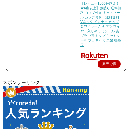
【レビュー1000件越え！
★4点以上】激盛り 送料無
料 カップ付き キャミソー
ル カップ付き 送料無料
Vネック インナー カップ
＆ワイヤー入り ブラ ワイ
ヤー入りキャミソール 楽
ブラ ブラトップ キャミソ
ール ブラキャミ 美盛 極盛
り
楽天で購
入
スポンサーリンク