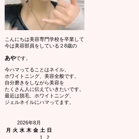
こんにちは美容専門学校を卒業して
今は美容部員をしている２8歳の
あや
です。
今ハマってることはネイル、
ホワイトニング、美容全般です。
自分磨きをしながら美容を
たくさん人に伝えていきたいです。
最近は脱毛、ホワイトニング、
ジェルネイルにハマってます。
2026年8月
月
火
水
木
金
土
日
1
2