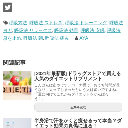
呼吸方法
,
呼吸法 ストレス
,
呼吸法 トレーニング
,
呼吸法
ヨガ
,
呼吸法 リラックス
,
呼吸法 効果
,
呼吸法 安眠
,
呼吸法
息を止め
,
呼吸法 朝
,
呼吸法 痛み
AYA
関連記事
[2021年最新版]ドラッグストアで買える
人気のダイエットサプリメント
こんばんはあやです。コロナ禍で、おうち時間が長
くなり、太ってしまったという人は多いですよね。
『夏に向けてこれからダイエットをがんばろ
う！』...
記事を読む
半身浴で汗をかくと痩せるって本当？ダ
イエット効果の真偽に迫る！