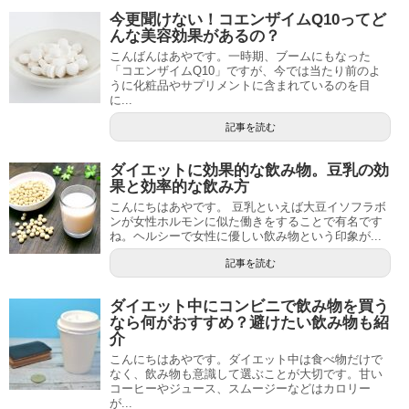
今更聞けない！コエンザイムQ10ってど
んな美容効果があるの？
こんばんはあやです。一時期、ブームにもなった
「コエンザイムQ10」ですが、今では当たり前のよ
うに化粧品やサプリメントに含まれているのを目
に...
記事を読む
ダイエットに効果的な飲み物。豆乳の効
果と効率的な飲み方
こんにちはあやです。 豆乳といえば大豆イソフラボ
ンが女性ホルモンに似た働きをすることで有名です
ね。ヘルシーで女性に優しい飲み物という印象が...
記事を読む
ダイエット中にコンビニで飲み物を買う
なら何がおすすめ？避けたい飲み物も紹
介
こんにちはあやです。ダイエット中は食べ物だけで
なく、飲み物も意識して選ぶことが大切です。甘い
コーヒーやジュース、スムージーなどはカロリー
が...