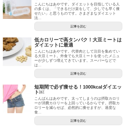
こんにちはあやです。ダイエットを目指している人
の多くは、「できるだけ楽をして、少しでも早く痩
せたい」と思うものです。さまざまなダイエット
法...
記事を読む
低カロリーで高タンパク！大豆ミートは
ダイエットに最適
こんにちはあやです。代替肉として注目を集めてい
る大豆ミート。外食でも大豆ミートを使ったメニュ
ーが少しずつ増えてきています。スーパーなどで
は...
記事を読む
短期間で必ず痩せる！1000kcalダイエッ
ト￼
こんばんはあやです。太ってしまうのは摂取カロリ
ーが消費カロリーを上回っているからです。摂取カ
ロリーを減らせば、必然的に痩せますが、過度な
食...
記事を読む