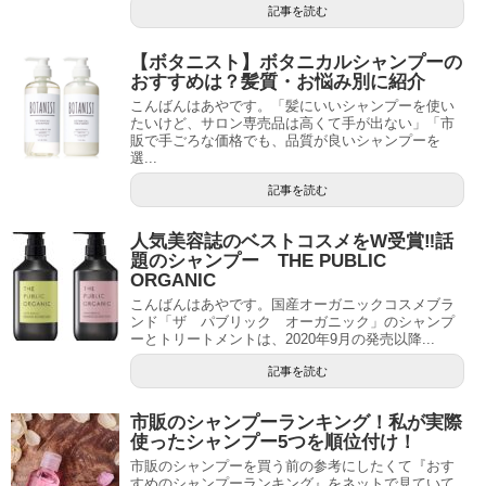
記事を読む
【ボタニスト】ボタニカルシャンプーの
おすすめは？髪質・お悩み別に紹介
こんばんはあやです。「髪にいいシャンプーを使い
たいけど、サロン専売品は高くて手が出ない」「市
販で手ごろな価格でも、品質が良いシャンプーを
選...
記事を読む
人気美容誌のベストコスメをW受賞‼︎話
題のシャンプー THE PUBLIC
ORGANIC
こんばんはあやです。国産オーガニックコスメブラ
ンド「ザ パブリック オーガニック」のシャンプ
ーとトリートメントは、2020年9月の発売以降...
記事を読む
市販のシャンプーランキング！私が実際
使ったシャンプー5つを順位付け！
市販のシャンプーを買う前の参考にしたくて『おす
すめのシャンプーランキング』をネットで見ていて