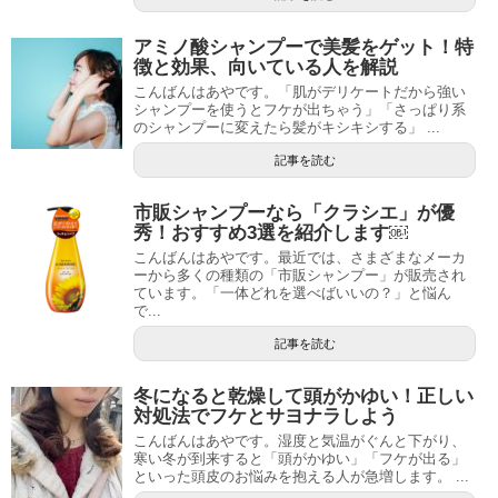
アミノ酸シャンプーで美髪をゲット！特
徴と効果、向いている人を解説
こんばんはあやです。「肌がデリケートだから強い
シャンプーを使うとフケが出ちゃう」「さっぱり系
のシャンプーに変えたら髪がキシキシする」 ...
記事を読む
市販シャンプーなら「クラシエ」が優
秀！おすすめ3選を紹介します￼
こんばんはあやです。最近では、さまざまなメーカ
ーから多くの種類の「市販シャンプー」が販売され
ています。「一体どれを選べばいいの？」と悩ん
で...
記事を読む
冬になると乾燥して頭がかゆい！正しい
対処法でフケとサヨナラしよう
こんばんはあやです。湿度と気温がぐんと下がり、
寒い冬が到来すると「頭がかゆい」「フケが出る」
といった頭皮のお悩みを抱える人が急増します。 ...