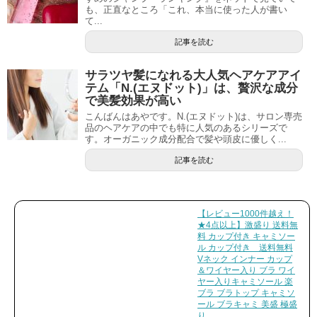
も、正直なところ「これ、本当に使った人が書い
て...
記事を読む
サラツヤ髪になれる大人気ヘアケアアイ
テム「N.(エヌドット)」は、贅沢な成分
で美髪効果が高い
こんばんはあやです。N.(エヌドット)は、サロン専売
品のヘアケアの中でも特に人気のあるシリーズで
す。オーガニック成分配合で髪や頭皮に優しく...
記事を読む
【レビュー1000件越え！
★4点以上】激盛り 送料無
料 カップ付き キャミソー
ル カップ付き 送料無料
Vネック インナー カップ
＆ワイヤー入り ブラ ワイ
ヤー入りキャミソール 楽
ブラ ブラトップ キャミソ
ール ブラキャミ 美盛 極盛
り