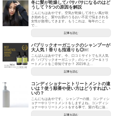
冬に髪が乾燥してパサパサになるのはど
うして？5つの原因を解説
こんにちはあやです。空気が乾燥して冷たい風が吹
き始めると、髪やお肌のうるおい不足で悩まされる
女性が急増してきます。もうこれは、毎年のこと
で...
記事を読む
パブリックオーガニックのシャンプーが
大人気！香りも指通りも◎￼
こんばんはあやです。今、口コミサイトでも大人気
の「パブリックオーガニック」のシャンプー＆トリ
ートメントをご存知ですか？ 2021年上...
記事を読む
コンディショナーとトリートメントの違
いは？使う順番や使い方はどうすればい
いの？
こんにちはあやです。 シャンプーの後、コンディシ
ョナーやトリートメントをしますよね。コンディシ
ョナーやトリートメントをする事で、髪の毛に油...
記事を読む