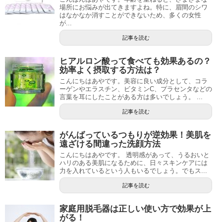
場所にお悩みが出てきますよね。特に、眉間のシワ
はなかなか消すことができないため、多くの女性
が...
記事を読む
ヒアルロン酸って食べても効果あるの？
効率よく摂取する方法は？
こんにちはあやです。美容に良い成分として、コラ
ーゲンやエラスチン、ビタミンC、プラセンタなどの
言葉を耳にしたことがある方は多いでしょう。 ...
記事を読む
がんばっているつもりが逆効果！美肌を
遠ざける間違った洗顔方法
こんにちはあやです。 透明感があって、うるおいと
ハリのある美肌になるために、日々スキンケアには
力を入れているという人もいるでしょう。でもス...
記事を読む
家庭用脱毛器は正しい使い方で効果が上
がる！