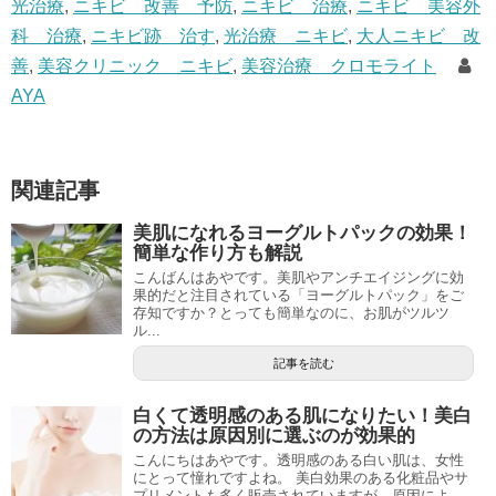
光治療
,
ニキビ 改善 予防
,
ニキビ 治療
,
ニキビ 美容外
科 治療
,
ニキビ跡 治す
,
光治療 ニキビ
,
大人ニキビ 改
善
,
美容クリニック ニキビ
,
美容治療 クロモライト
AYA
関連記事
美肌になれるヨーグルトパックの効果！
簡単な作り方も解説
こんばんはあやです。美肌やアンチエイジングに効
果的だと注目されている「ヨーグルトパック」をご
存知ですか？とっても簡単なのに、お肌がツルツ
ル...
記事を読む
白くて透明感のある肌になりたい！美白
の方法は原因別に選ぶのが効果的
こんにちはあやです。透明感のある白い肌は、女性
にとって憧れですよね。 美白効果のある化粧品やサ
プリメントも多く販売されていますが、原因によ...