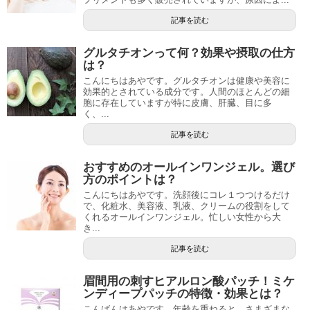
記事を読む
グルタチオンって何？効果や摂取の仕方
は？
こんにちはあやです。グルタチオンは健康や美容に
効果的とされている成分です。人間のほとんどの細
胞に存在していますが特に皮膚、肝臓、目に多
く、...
記事を読む
おすすめのオールインワンジェル。選び
方のポイントは？
こんにちはあやです。洗顔後にコレ１つつけるだけ
で、化粧水、美容液、乳液、クリームの役割をして
くれるオールインワンジェル。忙しい女性から大
き...
記事を読む
眉間用の刺すヒアルロン酸パッチ！ミケ
ンディープパッチの特徴・効果とは？
こんばんはあやです。年齢を重ねると、さまざまな