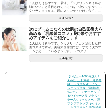
こんばんはあやです。最近、「スクワランオイルが
肌にいい」と注目されているのをご存知ですか？ ス
クワランオイルは、顔のスキンケアだけでなく、...
記事を読む
次にブームになるのは肌の自己回復力を
高める『乳酸菌コスメ』⁉︎効果やおすす
めアイテムをご紹介します
こんばんはあやです。シカクリームが大流行した韓
国コスメですが、美容大国韓国では、すでに次のブ
ームが起こっているようです。 シカクリー...
記事を読む
【レビュー1000件越え！
★4点以上】激盛り 送料無
料 カップ付き キャミソー
ル カップ付き 送料無料
Vネック インナー カップ
＆ワイヤー入り ブラ ワイ
ヤー入りキャミソール 楽
ブラ ブラトップ キャミソ
ール ブラキャミ 美盛 極盛