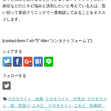
炎症などのニキビ悩みと決別したいと考えている人は、思
い切って美容クリニックで一度相談してみることをオスス
メします。
[contact-form-7 id=”5″ title=”コンタクトフォーム 1″]
シェアする
error
0
フォローする
クロモライト 効果
,
クロモライト 注意点
,
クロモライ
ト 肌 若返り
,
ニキビ クロモライト
,
ニキビ 効果的