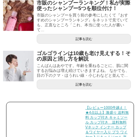
市販のシャンプーランキング！私が実際
使ったシャンプー5つを順位付け！
市販のシャンプーを買う前の参考にしたくて『おす
すめのシャンプーランキング』をネットで見ていて
も、正直なところ「これ、本当に使った人が書い
て...
記事を読む
ゴルゴラインは10歳も老け見えする！そ
の原因と消し方を解説
こんばんはあやです。年齢を重ねるごとに、肌に関
するお悩みは増え続けていきますよね。 なかでも、
目の下のクマ・ほうれい線・小じわなどと並んで...
記事を読む
【レビュー1000件越え！
★4点以上】激盛り 送料無
料 カップ付き キャミソー
ル カップ付き 送料無料
Vネック インナー カップ
＆ワイヤー入り ブラ ワイ