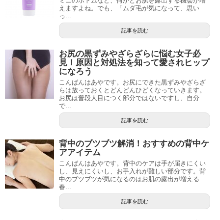
ミニのボトムなど、何かとお肌を露出する機会が増
えますよね。でも、「ムダ毛が気になって、思い
っ...
記事を読む
お尻の黒ずみやざらざらに悩む女子必
見！原因と対処法を知って愛されヒップ
になろう
こんばんはあやです。お尻にできた黒ずみやざらざ
らは放っておくとどんどんひどくなっていきます。
お尻は普段人目につく部分ではないですし、自分
で...
記事を読む
背中のブツブツ解消！おすすめの背中ケ
アアイテム
こんばんはあやです。背中のケアは手が届きにくい
し、見えにくいし、お手入れが難しい部分です。背
中のブツブツが気になるのはお肌の露出が増える
春...
記事を読む