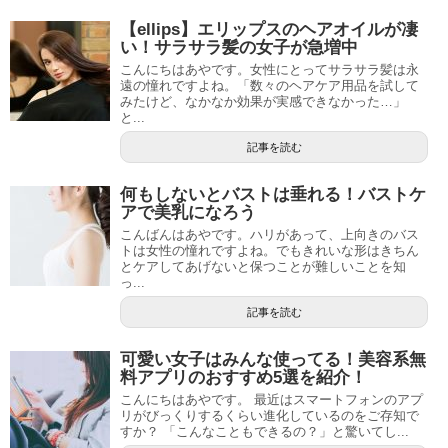
【ellips】エリップスのヘアオイルが凄
い！サラサラ髪の女子が急増中
こんにちはあやです。女性にとってサラサラ髪は永
遠の憧れですよね。「数々のヘアケア用品を試して
みたけど、なかなか効果が実感できなかった…」
と...
記事を読む
何もしないとバストは垂れる！バストケ
アで美乳になろう
こんばんはあやです。ハリがあって、上向きのバス
トは女性の憧れですよね。でもきれいな形はきちん
とケアしてあげないと保つことが難しいことを知
っ...
記事を読む
可愛い女子はみんな使ってる！美容系無
料アプリのおすすめ5選を紹介！
こんにちはあやです。 最近はスマートフォンのアプ
リがびっくりするくらい進化しているのをご存知で
すか？ 「こんなこともできるの？」と驚いてし...