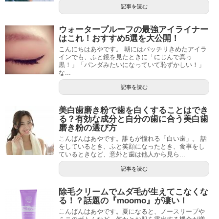
記事を読む
ウォータープルーフの最強アイライナー
はこれ！おすすめ5選を大公開！
こんにちはあやです。 朝にはバッチリきめたアイラ
インでも、ふと鏡を見たときに「にじんで真っ
黒！」「パンダみたいになっていて恥ずかしい！」
な...
記事を読む
美白歯磨き粉で歯を白くすることはでき
る？有効な成分と自分の歯に合う美白歯
磨き粉の選び方
こんばんはあやです。誰もが憧れる「白い歯」。 話
をしているとき、ふと笑顔になったとき、食事をし
ているときなど、意外と歯は他人から見ら...
記事を読む
除毛クリームでムダ毛が生えてこなくな
る！？話題の『moomo』が凄い！
こんばんはあやです。夏になると、ノースリーブや