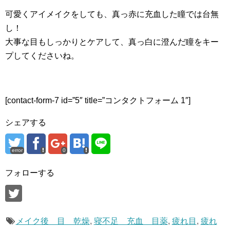
可愛くアイメイクをしても、真っ赤に充血した瞳では台無
し！
大事な目もしっかりとケアして、真っ白に澄んだ瞳をキー
プしてくださいね。
[contact-form-7 id=”5″ title=”コンタクトフォーム 1″]
シェアする
error
0
フォローする
メイク後 目 乾燥
,
寝不足 充血 目薬
,
疲れ目
,
疲れ