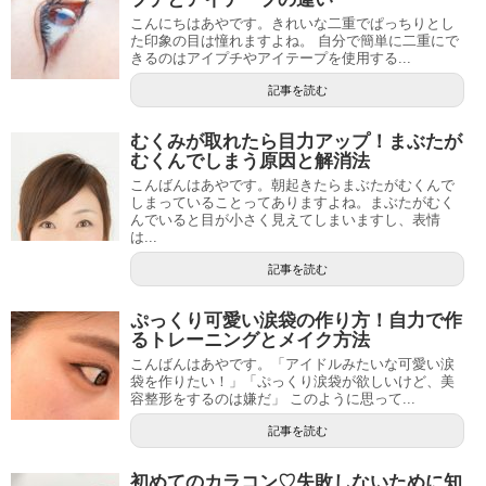
こんにちはあやです。きれいな二重でぱっちりとし
た印象の目は憧れますよね。 自分で簡単に二重にで
きるのはアイプチやアイテープを使用する...
記事を読む
むくみが取れたら目力アップ！まぶたが
むくんでしまう原因と解消法
こんばんはあやです。朝起きたらまぶたがむくんで
しまっていることってありますよね。まぶたがむく
んでいると目が小さく見えてしまいますし、表情
は...
記事を読む
ぷっくり可愛い涙袋の作り方！自力で作
るトレーニングとメイク方法
こんばんはあやです。「アイドルみたいな可愛い涙
袋を作りたい！」「ぷっくり涙袋が欲しいけど、美
容整形をするのは嫌だ」 このように思って...
記事を読む
初めてのカラコン♡失敗しないために知