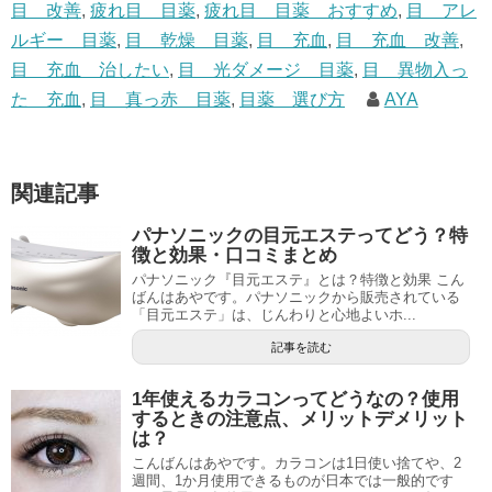
目 改善
,
疲れ目 目薬
,
疲れ目 目薬 おすすめ
,
目 アレ
ルギー 目薬
,
目 乾燥 目薬
,
目 充血
,
目 充血 改善
,
目 充血 治したい
,
目 光ダメージ 目薬
,
目 異物入っ
た 充血
,
目 真っ赤 目薬
,
目薬 選び方
AYA
関連記事
パナソニックの目元エステってどう？特
徴と効果・口コミまとめ
パナソニック『目元エステ』とは？特徴と効果 こん
ばんはあやです。パナソニックから販売されている
「目元エステ」は、じんわりと心地よいホ...
記事を読む
1年使えるカラコンってどうなの？使用
するときの注意点、メリットデメリット
は？
こんばんはあやです。カラコンは1日使い捨てや、2
週間、1か月使用できるものが日本では一般的です