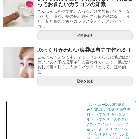
っておきたいカラコンの知識
こんばんはあやです。入れるだけで黒目が大きくな
ったり、明るい髪の色と調和する目の色になったり
と、見た目の印象をガラッと変えることができる
カ...
記事を読む
ぷっくりかわいい涙袋は自力で作れる！
こんばんはあやです。ぷっくりふくらんだ涙袋はか
わいい女の子の必須条件と言われています。涙袋が
あれば若々しく、大きくパッチリとして、立体的
な...
記事を読む
【レビュー1000件越え！
★4点以上】激盛り 送料無
料 カップ付き キャミソー
ル カップ付き 送料無料
Vネック インナー カップ
＆ワイヤー入り ブラ ワイ
ヤー入りキャミソール 楽