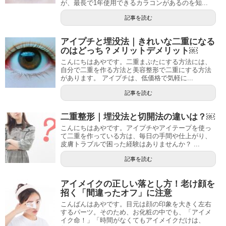
が、最長で1年使用できるカラコンがあるのを知...
記事を読む
アイプチと埋没法｜きれいな二重になる
のはどっち？メリットデメリット￼
こんにちはあやです。二重まぶたにする方法には、
自分で二重を作る方法と美容整形で二重にする方法
があります。 アイプチは、低価格で気軽に...
記事を読む
二重整形｜埋没法と切開法の違いは？￼
こんにちはあやです。アイプチやアイテープを使っ
て二重を作っている方は、毎日の手間や仕上がり、
皮膚トラブルで困った経験はありませんか？ ...
記事を読む
アイメイクの正しい落とし方！老け顔を
招く「間違ったオフ」に注意
こんばんはあやです。目元は顔の印象を大きく左右
するパーツ。そのため、お化粧の中でも、「アイメ
イク命！」「時間がなくてもアイメイクだけは、