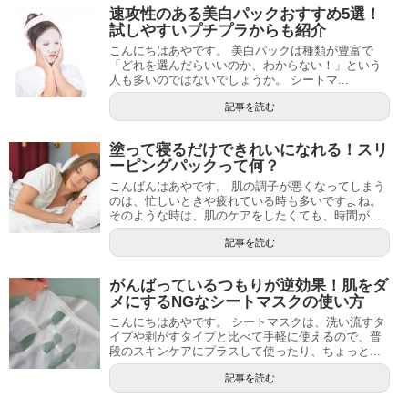
速攻性のある美白パックおすすめ5選！
試しやすいプチプラからも紹介
こんにちはあやです。 美白パックは種類が豊富で
「どれを選んだらいいのか、わからない！」という
人も多いのではないでしょうか。 シートマ...
記事を読む
塗って寝るだけできれいになれる！スリ
ーピングパックって何？
こんばんはあやです。 肌の調子が悪くなってしまう
のは、忙しいときや疲れている時も多いですよね。
そのような時は、肌のケアをしたくても、時間が...
記事を読む
がんばっているつもりが逆効果！肌をダ
メにするNGなシートマスクの使い方
こんにちはあやです。 シートマスクは、洗い流すタ
イプや剥がすタイプと比べて手軽に使えるので、普
段のスキンケアにプラスして使ったり、ちょっと...
記事を読む