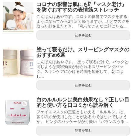
コロナの影響は肌にも⁉︎『マスク老け』
を防ぐおすすめの表情筋ストレッチ
こんばんはあやです。コロナの影響でマスクをする
ようになってから2年近く経ちますが、ふとマスクを
取った顔を見たとき、「私ってこんなに顔にたる...
記事を読む
塗って寝るだけ。スリーピングマスクの
おすすめ6選
こんばんはあやです。 塗って寝るだけで、パックと
同じような美容効果が得られるスリーピングパッ
ク。スキンケアにかける時間を短縮して、朝には
し...
記事を読む
白のルルルンは美白効果なし？正しい目
的と使い方を口コミから読み解く
フェイスマスクの王道ともいえる「ルルルン」は、
多くの方が使用したことがあるのではないでしょう
か。 ピンクのパッケージが可愛い「バランスうる...
記事を読む