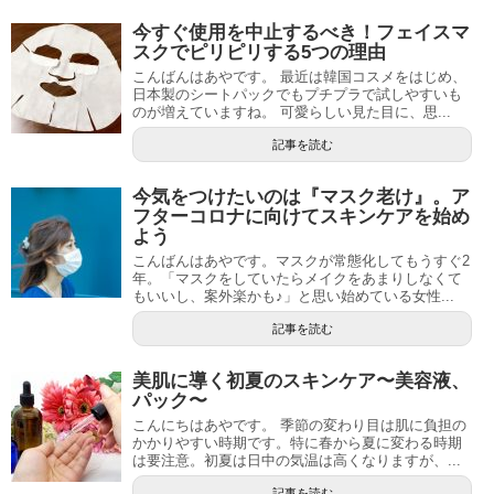
今すぐ使用を中止するべき！フェイスマ
スクでピリピリする5つの理由
こんばんはあやです。 最近は韓国コスメをはじめ、
日本製のシートパックでもプチプラで試しやすいも
のが増えていますね。 可愛らしい見た目に、思...
記事を読む
今気をつけたいのは『マスク老け』。ア
フターコロナに向けてスキンケアを始め
よう
こんばんはあやです。マスクが常態化してもうすぐ2
年。「マスクをしていたらメイクをあまりしなくて
もいいし、案外楽かも♪」と思い始めている女性...
記事を読む
美肌に導く初夏のスキンケア〜美容液、
パック〜
こんにちはあやです。 季節の変わり目は肌に負担の
かかりやすい時期です。特に春から夏に変わる時期
は要注意。初夏は日中の気温は高くなりますが、...
記事を読む