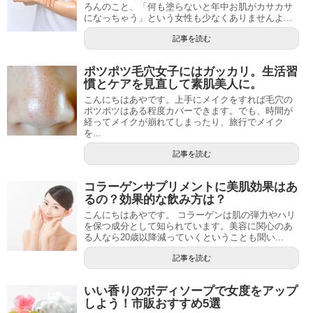
ろんのこと、「何も塗らないと年中お肌がカサカサ
になっちゃう」という女性も少なくありませんよ...
記事を読む
ポツポツ毛穴女子にはガッカリ。生活習
慣とケアを見直して素肌美人に。
こんにちはあやです。上手にメイクをすれば毛穴の
ポツポツはある程度カバーできます。でも、時間が
経ってメイクが崩れてしまったり、旅行でメイク
を...
記事を読む
コラーゲンサプリメントに美肌効果はあ
るの？効果的な飲み方は？
こんにちはあやです。 コラーゲンは肌の弾力やハリ
を保つ成分として知られています。美容に関心のあ
る人なら20歳以降減っていくということも聞い...
記事を読む
いい香りのボディソープで女度をアップ
しよう！市販おすすめ5選