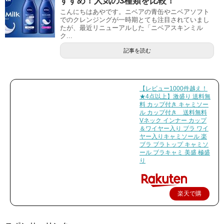
すすめ！人気の3種類を比較！
こんにちはあやです。ニベアの青缶やニベアソフト
でのクレンジングが一時期とても注目されていまし
たが、最近リニューアルした「ニベアスキンミル
ク...
記事を読む
【レビュー1000件越え！
★4点以上】激盛り 送料無
料 カップ付き キャミソー
ル カップ付き 送料無料
Vネック インナー カップ
＆ワイヤー入り ブラ ワイ
ヤー入りキャミソール 楽
ブラ ブラトップ キャミソ
ール ブラキャミ 美盛 極盛
り
楽天で購
入