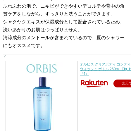
ふわふわの泡で、ニキビができやすいデコルテや背中の角
質ケアをしながら、すっきりと洗うことができます。
シャクヤクエキスが保湿成分として配合されているため、
洗いあがりのお肌はつっぱりません。
清涼成分のメントールが含まれているので、夏のシャワー
にもオススメです。
オルビス クリアボディ コンデ
ウォッシュ ボトル 260ml 【tg_t
『4』
楽天