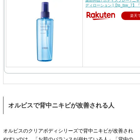
薬部外品 / ボディスプレー / ニキ
ディローション ]【tg_tsw_7】
楽天
オルビスで背中ニキビが改善される人
オルビスのクリアボディシリーズで背中ニキビが改善され
やすいのは、「お肌のバランスが崩れている人」「背中の