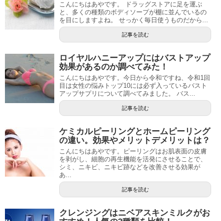
こんにちはあやです。 ドラッグストアに足を運ぶ
と、多くの種類のボディソープが棚に並んでいるの
を目にしますよね。 せっかく毎日使うものだから...
記事を読む
ロイヤルハニーアップにはバストアップ
効果があるのか調べてみた！
こんにちはあやです。今日から令和ですね、令和1回
目は女性の悩みトップ10には必ず入っているバスト
アップサプリについて調べてみました。 バス...
記事を読む
ケミカルピーリングとホームピーリング
の違い。効果やメリットデメリットは？
こんにちはあやです。ピーリングはお肌表面の皮膚
を剥がし、細胞の再生機能を活発にさせることで、
シミ、ニキビ、ニキビ跡などを改善させる効果が
あ...
記事を読む
クレンジングはニベアスキンミルクがお