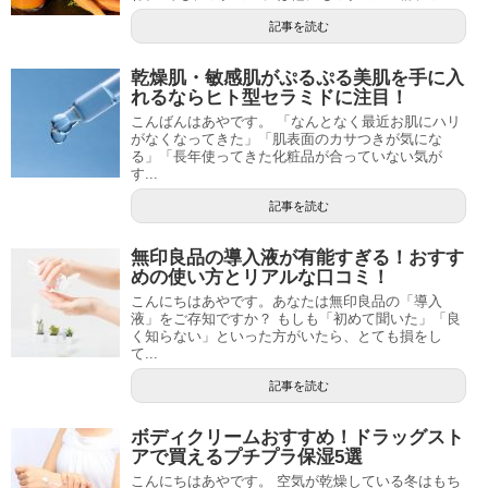
記事を読む
乾燥肌・敏感肌がぷるぷる美肌を手に入
れるならヒト型セラミドに注目！
こんばんはあやです。 「なんとなく最近お肌にハリ
がなくなってきた」「肌表面のカサつきが気にな
る」「長年使ってきた化粧品が合っていない気が
す...
記事を読む
無印良品の導入液が有能すぎる！おすす
めの使い方とリアルな口コミ！
こんにちはあやです。あなたは無印良品の「導入
液」をご存知ですか？ もしも「初めて聞いた」「良
く知らない」といった方がいたら、とても損をし
て...
記事を読む
ボディクリームおすすめ！ドラッグスト
アで買えるプチプラ保湿5選
こんにちはあやです。 空気が乾燥している冬はもち