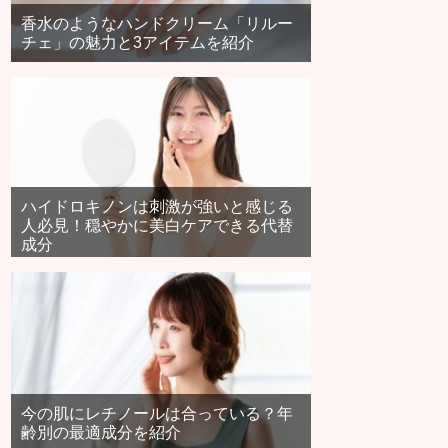
香水のようなハンドクリーム「リルー
チェ」の魅力と3アイテムを紹介
ハイドロキノンは刺激が強いと感じる
人必見！穏やかに美白ケアできる代替
成分
今の肌にレチノールは合っている？年
齢別の最適成分を紹介