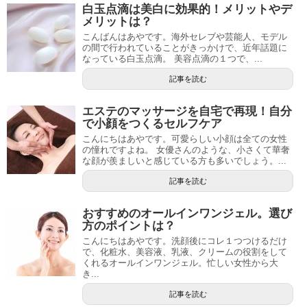
白玉点滴は美白に効果的！メリットやデ
メリットは？
こんばんはあやです。海外セレブや芸能人、モデル
の間で行われていることがきっかけで、近年話題に
なっている白玉点滴。 美容点滴の１つで、...
記事を読む
エステのマッサージを自宅で再現！自分
で小顔をつくるセルフケア
こんにちはあやです。可愛らしい小顔は全ての女性
の憧れですよね。 女優さんのような、小さくて華奢
な顔が羨ましいと感じている方も多いでしょう。...
記事を読む
おすすめのオールインワンジェル。選び
方のポイントは？
こんにちはあやです。洗顔後にコレ１つつけるだけ
で、化粧水、美容液、乳液、クリームの役割をして
くれるオールインワンジェル。忙しい女性から大
き...
記事を読む