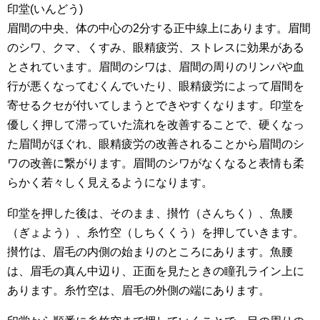
印堂(いんどう)
眉間の中央、体の中心の2分する正中線上にあります。眉間
のシワ、クマ、くすみ、眼精疲労、ストレスに効果がある
とされています。眉間のシワは、眉間の周りのリンパや血
行が悪くなってむくんでいたり、眼精疲労によって眉間を
寄せるクセが付いてしまうとできやすくなります。印堂を
優しく押して滞っていた流れを改善することで、硬くなっ
た眉間がほぐれ、眼精疲労の改善されることから眉間のシ
ワの改善に繋がります。眉間のシワがなくなると表情も柔
らかく若々しく見えるようになります。
印堂を押した後は、そのまま、攅竹（さんちく）、魚腰
（ぎょよう）、糸竹空（しちくくう）を押していきます。
攅竹は、眉毛の内側の始まりのところにあります。魚腰
は、眉毛の真ん中辺り、正面を見たときの瞳孔ライン上に
あります。糸竹空は、眉毛の外側の端にあります。