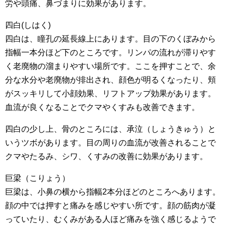
労や頭痛、鼻づまりに効果があります。
四白(しはく)
四白は、瞳孔の延長線上にあります。目の下のくぼみから
指幅一本分ほど下のところです。リンパの流れが滞りやす
く老廃物の溜まりやすい場所です。ここを押すことで、余
分な水分や老廃物が排出され、顔色が明るくなったり、頬
がスッキリして小顔効果、リフトアップ効果があります。
血流が良くなることでクマやくすみも改善できます。
四白の少し上、骨のところには、承泣（しょうきゅう）と
いうツボがあります。目の周りの血流が改善されることで
クマやたるみ、シワ、くすみの改善に効果があります。
巨梁（こりょう）
巨梁は、小鼻の横から指幅2本分ほどのところへあります。
顔の中では押すと痛みを感じやすい所です。顔の筋肉が凝
っていたり、むくみがある人ほど痛みを強く感じるようで