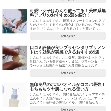
可愛い女子はみんな使ってる！美容系無
料アプリのおすすめ5選を紹介！
こんにちはあやです。 最近はスマートフォンのアプ
リがびっくりするくらい進化しているのをご存知で
すか？ 「こんなこともできるの？」と驚いてし...
記事を読む
口コミ評価が良いプラセンタサプリメン
トは？効果が実感できるおすすめ5選
こんにちはあやです。ここ数年、SNSやネットでも
注目されている美容成分といえば、プラセンタ。プ
ラセンタは胎盤から抽出される特殊なエキスで、...
記事を読む
無印良品のホホバオイルがコスパ最強！
もちもちツヤ肌になれる使い方
こんにちはあやです。 無印良品のスキンケアアイテ
ムの中でも人気が高い「ホホバオイル」は、アット
コスメでも高評価の美容オイル。 無印良品なら...
記事を読む