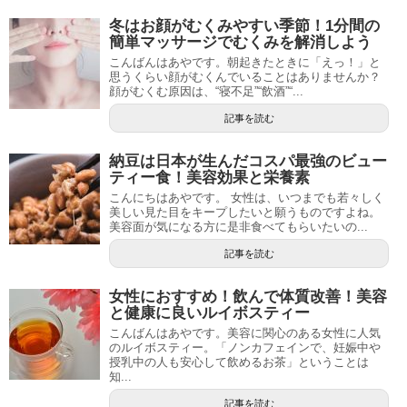
冬はお顔がむくみやすい季節！1分間の
簡単マッサージでむくみを解消しよう
こんばんはあやです。朝起きたときに「えっ！」と
思うくらい顔がむくんでいることはありませんか？
顔がむくむ原因は、“寝不足”“飲酒”“...
記事を読む
納豆は日本が生んだコスパ最強のビュー
ティー食！美容効果と栄養素
こんにちはあやです。 女性は、いつまでも若々しく
美しい見た目をキープしたいと願うものですよね。
美容面が気になる方に是非食べてもらいたいの...
記事を読む
女性におすすめ！飲んで体質改善！美容
と健康に良いルイボスティー
こんばんはあやです。美容に関心のある女性に人気
のルイボスティー。「ノンカフェインで、妊娠中や
授乳中の人も安心して飲めるお茶」ということは
知...
記事を読む