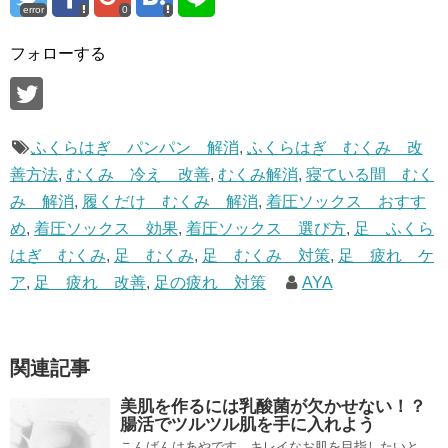
error
0
フォローする
ふくらはぎ パンパン 解消
,
ふくらはぎ むくみ 改
善方法
,
むくみ 冷え 改善
,
むくみ解消
,
寝ている間 むく
み 解消
,
履くだけ むくみ 解消
,
着圧ソックス おすす
め
,
着圧ソックス 効果
,
着圧ソックス 選び方
,
足 ふくら
はぎ むくみ
,
足 むくみ
,
足 むくみ 対策
,
足 疲れ ケ
ア
,
足 疲れ 改善
,
足の疲れ 対策
AYA
関連記事
美肌を作るには乳酸菌が欠かせない！？
腸活でツルツル肌を手に入れよう
こんばんはあやです。キレイなお肌を目指したいと