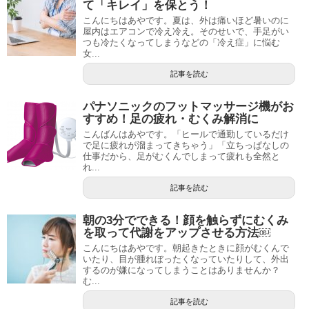
て「キレイ」を保とう！
こんにちはあやです。夏は、外は痛いほど暑いのに
屋内はエアコンで冷え冷え。そのせいで、手足がい
つも冷たくなってしまうなどの「冷え症」に悩む
女...
記事を読む
パナソニックのフットマッサージ機がお
すすめ！足の疲れ・むくみ解消に
こんばんはあやです。「ヒールで通勤しているだけ
で足に疲れが溜まってきちゃう」「立ちっぱなしの
仕事だから、足がむくんでしまって疲れも全然と
れ...
記事を読む
朝の3分でできる！顔を触らずにむくみ
を取って代謝をアップさせる方法￼
こんにちはあやです。朝起きたときに顔がむくんで
いたり、目が腫れぼったくなっていたりして、外出
するのが嫌になってしまうことはありませんか？
む...
記事を読む