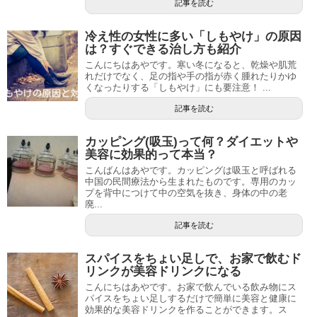
記事を読む
冷え性の女性に多い「しもやけ」の原因
は？すぐできる治し方も紹介
こんにちはあやです。寒い冬になると、乾燥や肌荒
れだけでなく、足の指や手の指が赤く腫れたりかゆ
くなったりする「しもやけ」にも要注意！ ...
記事を読む
カッピング(吸玉)って何？ダイエットや
美容に効果的って本当？
こんばんはあやです。カッピングは吸玉と呼ばれる
中国の民間療法から生まれたものです。専用のカッ
プを背中につけて中の空気を抜き、身体の中の老
廃...
記事を読む
スパイスをちょい足しで、お家で飲むド
リンクが美容ドリンクになる
こんにちはあやです。お家で飲んでいる飲み物にス
パイスをちょい足しするだけで簡単に美容と健康に
効果的な美容ドリンクを作ることができます。ス