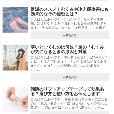
足湯のススメ！むくみや冷え症改善にも
効果的なその秘密とは？
こんばんはあやです。これから寒くなってくる季
節、冷え症やむくみで悩まされる女性が急増してき
ます。 その原因は、まさに「血行不良」。 本来で...
記事を読む
寒いとむくむのは何故？足の「むくみ」
が気になるときの原因と対策
こんにちはあやです。寒い冬になると、足がパンパ
ンに「むくんでしまう！」という女性は少なくあり
ません。きっと、この記事に辿りついたあなた
も、...
記事を読む
話題のリフトアップテープって効果あ
る？選び方と使い方をお伝えします！
こんにちはあやです。 年齢を重ねてくると気になる
のが「肌のたるみ」や「ほうれい線」などの老化現
象です。 特に女性は「いつまでも若々しくいた...