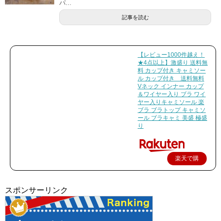
パ...
記事を読む
【レビュー1000件越え！
★4点以上】激盛り 送料無
料 カップ付き キャミソー
ル カップ付き 送料無料
Vネック インナー カップ
＆ワイヤー入り ブラ ワイ
ヤー入りキャミソール 楽
ブラ ブラトップ キャミソ
ール ブラキャミ 美盛 極盛
り
楽天で購
入
スポンサーリンク