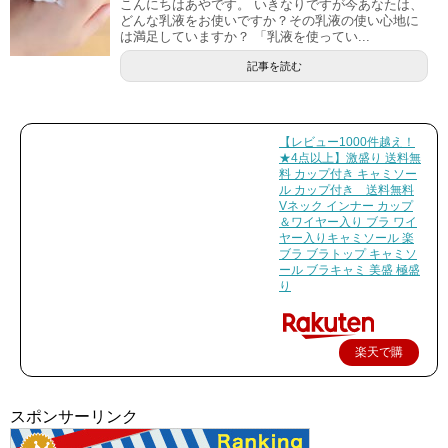
こんにちはあやです。 いきなりですが今あなたは、
どんな乳液をお使いですか？その乳液の使い心地に
は満足していますか？ 「乳液を使ってい...
記事を読む
【レビュー1000件越え！
★4点以上】激盛り 送料無
料 カップ付き キャミソー
ル カップ付き 送料無料
Vネック インナー カップ
＆ワイヤー入り ブラ ワイ
ヤー入りキャミソール 楽
ブラ ブラトップ キャミソ
ール ブラキャミ 美盛 極盛
り
楽天で購
入
スポンサーリンク