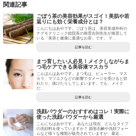
関連記事
ごぼう茶の美容効果がスゴイ！美肌や若
返りにも効く栄養成分とは？
こんにちはあやです。ごぼう茶は、美容形成外科の
ナグモクリニック総院長の南雲吉則先生が推奨して
いる「美容と健康に最適なお茶」です。 テ...
記事を読む
まつ育したい人必見！メイクしながらま
つ毛ケアできる美容液マスカラ
こんばんはあやです。まつ毛は、ビューラー、マス
カラ、マツエクなどの影響でダメージを受けると切
れたり、抜けたりしてしまいます。でも、メイク
だ...
記事を読む
洗顔パウダーのおすすめはコレ！実際に
使った洗顔パウダーから厳選
こんにちはあやです。 あなたは現在、どんなタイプ
の洗顔料を使っていますか？ 固形石鹸や洗顔フォー
ムなど様々な種類が販売されていますが、最近...