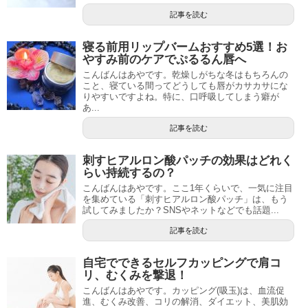
記事を読む
寝る前用リップバームおすすめ5選！お
やすみ前のケアでぷるるん唇へ
こんばんはあやです。乾燥しがちな冬はもちろんの
こと、寝ている間ってどうしても唇がカサカサにな
りやすいですよね。特に、口呼吸してしまう癖が
あ...
記事を読む
刺すヒアルロン酸パッチの効果はどれく
らい持続するの？
こんばんはあやです。ここ1年くらいで、一気に注目
を集めている「刺すヒアルロン酸パッチ」は、もう
試してみましたか？SNSやネットなどでも話題...
記事を読む
自宅でできるセルフカッピングで肩コ
リ、むくみを撃退！
こんばんはあやです。カッピング(吸玉)は、血流促
進、むくみ改善、コリの解消、ダイエット、美肌効