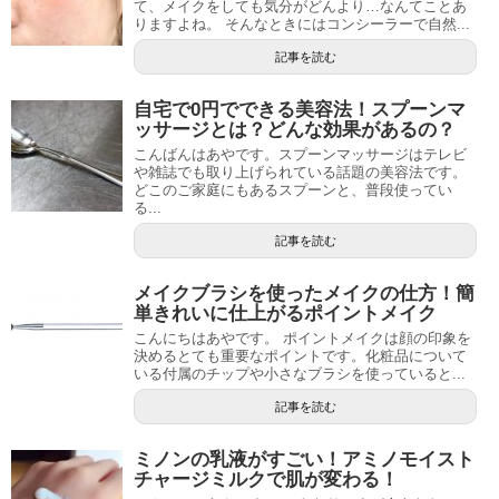
て、メイクをしても気分がどんより…なんてことあ
りますよね。 そんなときにはコンシーラーで自然...
記事を読む
自宅で0円でできる美容法！スプーンマ
ッサージとは？どんな効果があるの？
こんばんはあやです。スプーンマッサージはテレビ
や雑誌でも取り上げられている話題の美容法です。
どこのご家庭にもあるスプーンと、普段使ってい
る...
記事を読む
メイクブラシを使ったメイクの仕方！簡
単きれいに仕上がるポイントメイク
こんにちはあやです。 ポイントメイクは顔の印象を
決めるとても重要なポイントです。化粧品について
いる付属のチップや小さなブラシを使っていると...
記事を読む
ミノンの乳液がすごい！アミノモイスト
チャージミルクで肌が変わる！