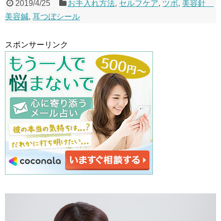
2019/4/25
お手入れ方法
,
セルフケア
,
ツボ
,
美容針
美容鍼
,
耳つぼシール
スポンサーリンク