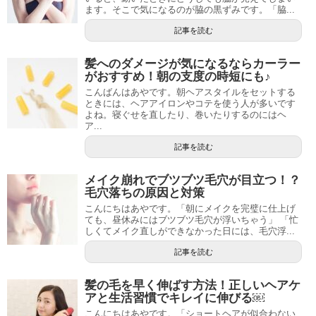
ます。そこで気になるのが脇の黒ずみです。「脇...
記事を読む
髪へのダメージが気になるならカーラー
がおすすめ！朝の支度の時短にも♪
こんばんはあやです。朝ヘアスタイルをセットする
ときには、ヘアアイロンやコテを使う人が多いです
よね。寝ぐせを直したり、巻いたりするのにはヘ
ア...
記事を読む
メイク崩れでブツブツ毛穴が目立つ！？
毛穴落ちの原因と対策
こんにちはあやです。「朝にメイクを完璧に仕上げ
ても、昼休みにはブツブツ毛穴が浮いちゃう」 「忙
しくてメイク直しができなかった日には、毛穴浮...
記事を読む
髪の毛を早く伸ばす方法！正しいヘアケ
アと生活習慣でキレイに伸びる￼
こんにちはあやです。「ショートヘアが似合わない