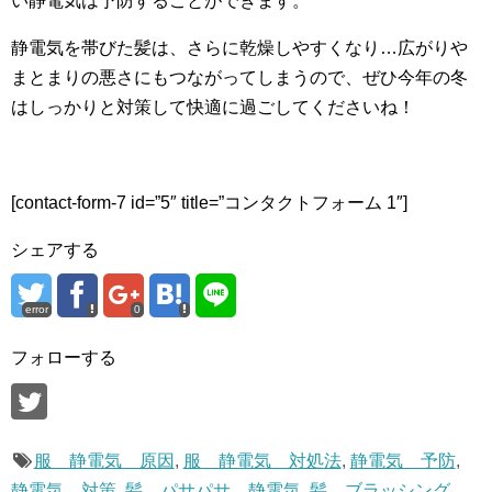
い静電気は予防することができます。
静電気を帯びた髪は、さらに乾燥しやすくなり…広がりや
まとまりの悪さにもつながってしまうので、ぜひ今年の冬
はしっかりと対策して快適に過ごしてくださいね！
[contact-form-7 id=”5″ title=”コンタクトフォーム 1″]
シェアする
error
0
フォローする
服 静電気 原因
,
服 静電気 対処法
,
静電気 予防
,
静電気 対策
,
髪 パサパサ 静電気
,
髪 ブラッシング