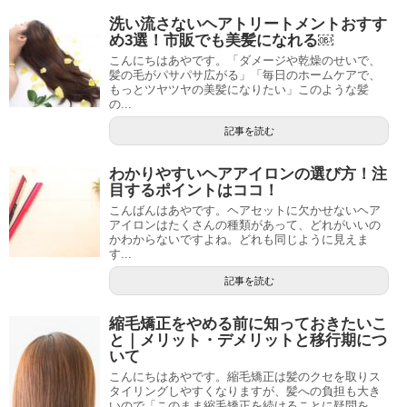
洗い流さないヘアトリートメントおすす
め3選！市販でも美髪になれる￼
こんにちはあやです。「ダメージや乾燥のせいで、
髪の毛がパサパサ広がる」「毎日のホームケアで、
もっとツヤツヤの美髪になりたい」このような髪
の...
記事を読む
わかりやすいヘアアイロンの選び方！注
目するポイントはココ！
こんばんはあやです。ヘアセットに欠かせないヘア
アイロンはたくさんの種類があって、どれがいいの
かわからないですよね。どれも同じように見えま
す...
記事を読む
縮毛矯正をやめる前に知っておきたいこ
と｜メリット・デメリットと移行期につ
いて
こんにちはあやです。縮毛矯正は髪のクセを取りス
タイリングしやすくなりますが、髪への負担も大き
いので「このまま縮毛矯正を続けることに疑問を