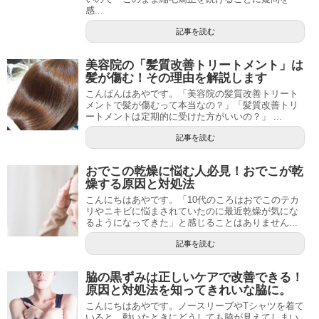
感...
記事を読む
美容院の「髪質改善トリートメント」は
髪が傷む！その理由を解説します
こんばんはあやです。「美容院の髪質改善トリート
メントで髪が傷むって本当なの？」「髪質改善トリ
ートメントは定期的に受けた方がいいの？」 ...
記事を読む
おでこの乾燥に悩む人必見！おでこが乾
燥する原因と対処法
こんにちはあやです。「10代のころはおでこのテカ
リやニキビに悩まされていたのに最近乾燥が気にな
るようになってきた」と感じることはありません...
記事を読む
脇の黒ずみは正しいケアで改善できる！
原因と対処法を知ってきれいな脇に。
こんにちはあやです。ノースリーブやTシャツを着て
いると、動いたときにどうしても脇が見えてしまい