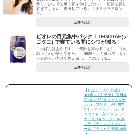
から、少しでも早く髪を伸ばしたい」「前髪を切り
すぎてしまい、後悔している」「サラサラのロン
グ...
記事を読む
ビオレの目元集中パック！TEGOTAE(テ
ゴタエ) で寝ている間にシワが減る！
こんばんはあやです。「年齢を重ねるごとに、目元
の小じわが増えてきた」 「睡眠不足と疲れで、朝か
ら目の下が老けて見える…」 このような...
記事を読む
【レビュー1000件越え！
★4点以上】激盛り 送料無
料 カップ付き キャミソー
ル カップ付き 送料無料
Vネック インナー カップ
＆ワイヤー入り ブラ ワイ
ヤー入りキャミソール 楽
ブラ ブラトップ キャミソ
ール ブラキャミ 美盛 極盛
り