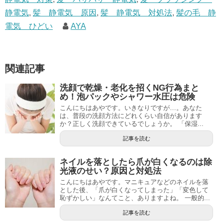
静電気
,
髪 静電気 原因
,
髪 静電気 対処法
,
髪の毛 静
電気 ひどい
AYA
関連記事
洗顔で乾燥・老化を招くNG行為まと
め！泡パックやシャワー水圧は危険
こんにちはあやです。いきなりですが…。あなた
は、普段の洗顔方法にどれくらい自信があります
か？正しく洗顔できているでしょうか。 「保湿...
記事を読む
ネイルを落としたら爪が白くなるのは除
光液のせい？原因と対処法
こんにちはあやです。マニキュアなどのネイルを落
とした後、「爪が白くなってしまった」「変色して
恥ずかしい」なんてこと、ありますよね。 一般的...
記事を読む