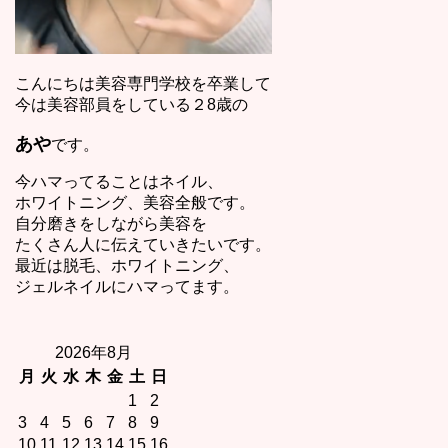
こんにちは美容専門学校を卒業して
今は美容部員をしている２8歳の
あや
です。
今ハマってることはネイル、
ホワイトニング、美容全般です。
自分磨きをしながら美容を
たくさん人に伝えていきたいです。
最近は脱毛、ホワイトニング、
ジェルネイルにハマってます。
2026年8月
月
火
水
木
金
土
日
1
2
3
4
5
6
7
8
9
10
11
12
13
14
15
16