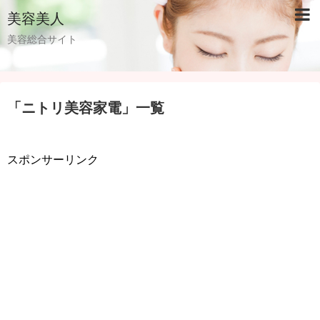
美容美人
美容総合サイト
「
ニトリ美容家電
」
一覧
スポンサーリンク