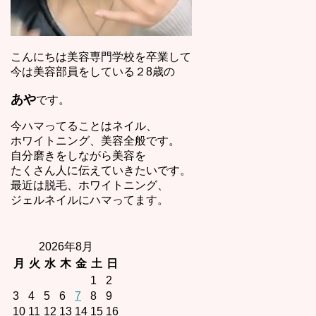
こんにちは美容専門学校を卒業して
今は美容部員をしている２8歳の
あや
です。
今ハマってることはネイル、
ホワイトニング、美容全般です。
自分磨きをしながら美容を
たくさん人に伝えていきたいです。
最近は脱毛、ホワイトニング、
ジェルネイルにハマってます。
2026年8月
月
火
水
木
金
土
日
1
2
3
4
5
6
7
8
9
10
11
12
13
14
15
16