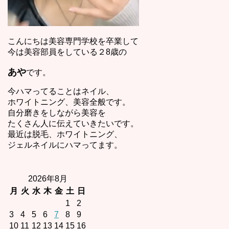
こんにちは美容専門学校を卒業して
今は美容部員をしている２8歳の
あや
です。
今ハマってることはネイル、
ホワイトニング、美容全般です。
自分磨きをしながら美容を
たくさん人に伝えていきたいです。
最近は脱毛、ホワイトニング、
ジェルネイルにハマってます。
2026年8月
月
火
水
木
金
土
日
1
2
3
4
5
6
7
8
9
10
11
12
13
14
15
16