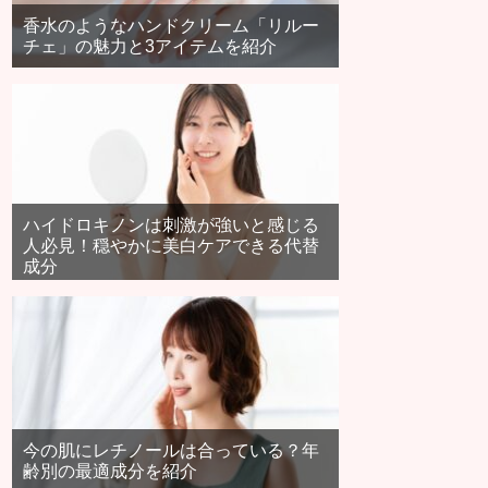
香水のようなハンドクリーム「リルー
チェ」の魅力と3アイテムを紹介
ハイドロキノンは刺激が強いと感じる
人必見！穏やかに美白ケアできる代替
成分
今の肌にレチノールは合っている？年
齢別の最適成分を紹介