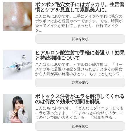
ポツポツ毛穴女子にはガッカリ。生活習
慣とケアを見直して素肌美人に。
こんにちはあやです。上手にメイクをすれば毛穴の
ポツポツはある程度カバーできます。でも、時間が
経ってメイクが崩れてしまったり、旅行でメイク
を...
記事を読む
ヒアルロン酸注射で手軽に若返り！効果
と持続期間について
こんばんはあやです。ヒアルロン酸注射は、「リー
ズナブルに若返り治療を受けられる」と多くの男女
から人気が高い施術のひとつ。 ちょっとしたシワ...
記事を読む
ボトックス注射がエラを解消してくれる
のは何故？効果や期間を解説
こんにちはあやです。 「どんなにダイエットしても
エラが張ったまま」 「生まれつきの骨格なのか、エ
ラのせいで顔が大きく見える」 「写真を見る...
記事を読む