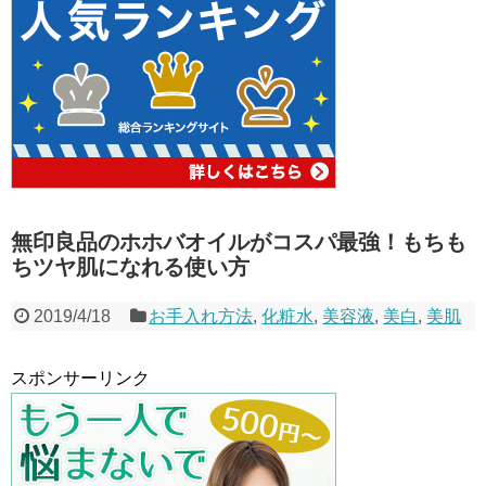
無印良品のホホバオイルがコスパ最強！もちも
ちツヤ肌になれる使い方
2019/4/18
お手入れ方法
,
化粧水
,
美容液
,
美白
,
美肌
スポンサーリンク