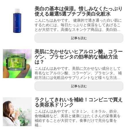
美白の基本は保湿。惜しみなくたっぷり
使える厳選5選プチプラ美白化粧水
こんにちはあやです。 健康的で透き通った白い肌に
するためには、毎日たっぷりと保湿をしてあげるこ
とが大切です。高価なスキンケア商品は、美白効...
記事を読む
美肌に欠かせないヒアルロン酸、コラー
ゲン、プラセンタの効率的な補給方法
は？
こんばんはあやです。美肌に欠かせない成分として
有名なヒアルロン酸、コラーゲン、プラセンタ。 補
給方法には化粧品やサプリメントなど様々な方法...
記事を読む
ラクしてきれいを補給！コンビニで買え
る美容系ドリンク
こんばんはあやです。ビタミン、ミネラル、鉄分、
食物繊維など、美容と健康にはたくさんの栄養素を
補給することが大切です。食事だけで充分な量を
補...