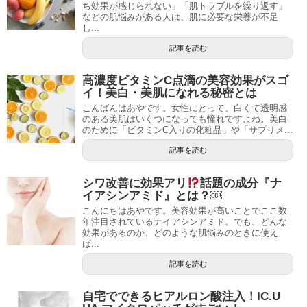
ち効果が感じられない」「肌トラブルを繰り返す」
などの肌悩みがある人は、肌に必要な栄養が不足
し...
記事を読む
高濃度ビタミンC点滴の美容効果がスゴ
イ！美白・美肌になれる秘密とは
こんばんはあやです。女性にとって、白くて透明感
のある美肌はいくつになっても憧れですよね。美白
のために「ビタミンC入りの化粧品」や「サプリメ...
記事を読む
シワ改善に効果アリ
話題の成分『ナ
イアシンアミド』とは？￼
こんにちはあやです。美容効果が高いことでここ数
年注目されているナイアシンアミド。でも、どんな
効果があるのか、どのような肌悩みのときに使え
ば...
記事を読む
自宅でできるヒアルロン酸注入！IC.U