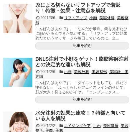
糸による切らないリフトアップで若返
り！特徴・効果・注意点を解説
2021/3/6
リフトアップ
,
小顔
,
美容外科
,
美容整
形
こんばんはあやです。「なんだか最近、鏡を見るたび
に顔がたるんできた気がする」「リフトアップに効果
的だというマッサージを毎日しているのに、全...
記事を読む
BNLS注射で小顔をゲット！脂肪溶解注射
との決定的な違いも解説
2021/2/6
小顔
,
美容外科
,
美容整形
,
美容針 美
容鍼
こんばんはあやです。「ダイエットをしても、顔だけ
痩せない」「ふっくらしたフェイスラインのせいで、
顔が大きく見えるのがイヤ」「コンプレックス...
記事を読む
水光注射の効果は速攻！？特徴と向いて
いる人を解説
2021/2/2
エイジングケア
,
しわ
,
美容健康
,
美容
整形
,
美白
,
美肌