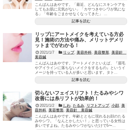
こんばんはあやです。「最近、どんなにスキンケアを
してもお肌に元気がない」「カサつきやシワが気にな
る」「年齢をごまかせなくなってきた」 ...
記事を読む
リップにアートメイクを考えている方必
見！施術の方法や痛み、メリットデメリ
ットまでがわかる！
2021/1/7
リップ
,
美容外科
,
美容整形
,
美容針
美容鍼
こんばんはあやです。アートメイクといえば、『眉毛
やアイラインに落ちないメイクをするもの』というイ
メージを持っている人が多いと思います。タト...
記事を読む
切らないフェイスリフト！たるみやシワ
改善には糸リフトが効果的！
2021/1/2
しわ
,
たるみ
,
リフトアップ
,
小顔
,
美
容外科
,
美容整形
,
美容針 美容鍼
こんばんはあやです。年齢とともに現れるお顔のたる
みやシワ。「なんとかしたい！」と思っている女性は
多いですよね。たるみやシワがないだけで5〜...