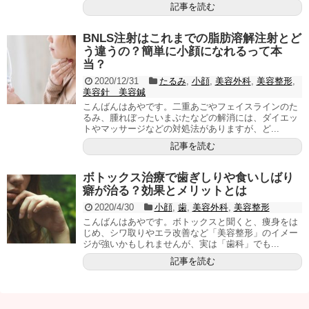
記事を読む
BNLS注射はこれまでの脂肪溶解注射とど
う違うの？簡単に小顔になれるって本
当？
2020/12/31
たるみ
,
小顔
,
美容外科
,
美容整形
,
美容針 美容鍼
こんばんはあやです。二重あごやフェイスラインのた
るみ、腫れぼったいまぶたなどの解消には、ダイエッ
トやマッサージなどの対処法がありますが、ど...
記事を読む
ボトックス治療で歯ぎしりや食いしばり
癖が治る？効果とメリットとは
2020/4/30
小顔
,
歯
,
美容外科
,
美容整形
こんばんはあやです。ボトックスと聞くと、痩身をは
じめ、シワ取りやエラ改善など「美容整形」のイメー
ジが強いかもしれませんが、実は「歯科」でも...
記事を読む