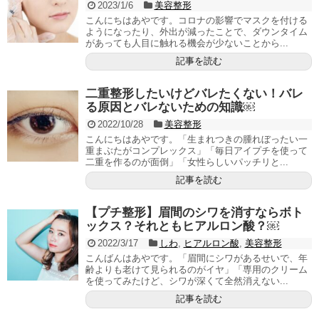
2023/1/6
美容整形
こんにちはあやです。コロナの影響でマスクを付ける
ようになったり、外出が減ったことで、ダウンタイム
があっても人目に触れる機会が少ないことから...
記事を読む
二重整形したいけどバレたくない！バレ
る原因とバレないための知識￼
2022/10/28
美容整形
こんにちはあやです。「生まれつきの腫れぼったい一
重まぶたがコンプレックス」「毎日アイプチを使って
二重を作るのが面倒」「女性らしいパッチリと...
記事を読む
【プチ整形】眉間のシワを消すならボト
ックス？それともヒアルロン酸？￼
2022/3/17
しわ
,
ヒアルロン酸
,
美容整形
こんばんはあやです。「眉間にシワがあるせいで、年
齢よりも老けて見られるのがイヤ」「専用のクリーム
を使ってみたけど、シワが深くて全然消えない...
記事を読む