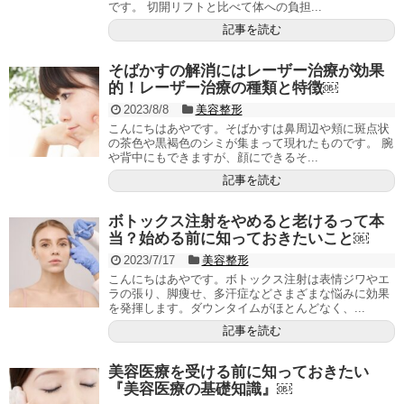
です。 切開リフトと比べて体への負担...
記事を読む
そばかすの解消にはレーザー治療が効果
的！レーザー治療の種類と特徴￼
2023/8/8
美容整形
こんにちはあやです。そばかすは鼻周辺や頬に斑点状
の茶色や黒褐色のシミが集まって現れたものです。 腕
や背中にもできますが、顔にできるそ...
記事を読む
ボトックス注射をやめると老けるって本
当？始める前に知っておきたいこと￼
2023/7/17
美容整形
こんにちはあやです。ボトックス注射は表情ジワやエ
ラの張り、脚痩せ、多汗症などさまざまな悩みに効果
を発揮します。ダウンタイムがほとんどなく、...
記事を読む
美容医療を受ける前に知っておきたい
『美容医療の基礎知識』￼