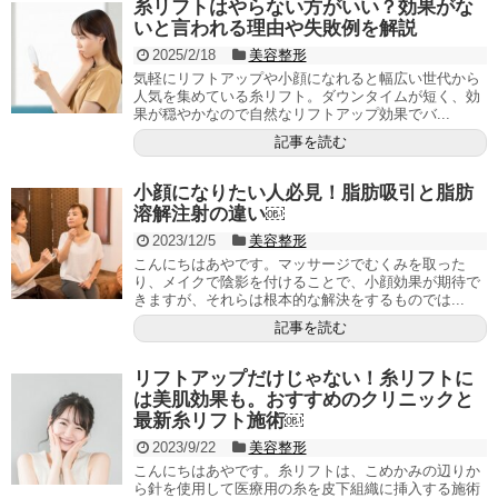
糸リフトはやらない方がいい？効果がな
いと言われる理由や失敗例を解説
2025/2/18
美容整形
気軽にリフトアップや小顔になれると幅広い世代から
人気を集めている糸リフト。ダウンタイムが短く、効
果が穏やかなので自然なリフトアップ効果でバ...
記事を読む
小顔になりたい人必見！脂肪吸引と脂肪
溶解注射の違い￼
2023/12/5
美容整形
こんにちはあやです。マッサージでむくみを取った
り、メイクで陰影を付けることで、小顔効果が期待で
きますが、それらは根本的な解決をするものでは...
記事を読む
リフトアップだけじゃない！糸リフトに
は美肌効果も。おすすめのクリニックと
最新糸リフト施術￼
2023/9/22
美容整形
こんにちはあやです。糸リフトは、こめかみの辺りか
ら針を使用して医療用の糸を皮下組織に挿入する施術