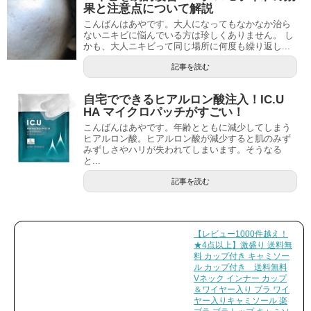
果と注意点について解説
こんばんはあやです。大人になってもなかなか治ら
ないニキビに悩んでいる方は珍しくありません。 し
かも、大人ニキビって同じ場所に何度も繰り返し...
記事を読む
自宅でできるヒアルロン酸注入！IC.U
HA マイクロパッチがすごい！
こんばんはあやです。年齢とともに減少してしまう
ヒアルロン酸。ヒアルロン酸が減少すると肌のみず
みずしさやハリが失われてしまいます。そうなる
と...
記事を読む
【レビュー1000件越え！
★4点以上】激盛り 送料無
料 カップ付き キャミソー
ル カップ付き 送料無料
Vネック インナー カップ
＆ワイヤー入り ブラ ワイ
ヤー入りキャミソール 楽