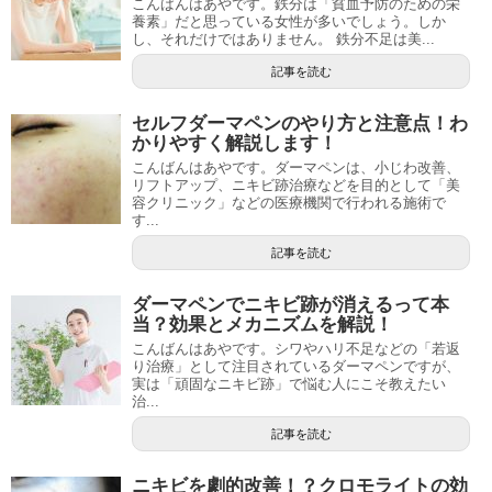
こんばんはあやです。鉄分は「貧血予防のための栄
養素」だと思っている女性が多いでしょう。しか
し、それだけではありません。 鉄分不足は美...
記事を読む
セルフダーマペンのやり方と注意点！わ
かりやすく解説します！
こんばんはあやです。ダーマペンは、小じわ改善、
リフトアップ、ニキビ跡治療などを目的として「美
容クリニック」などの医療機関で行われる施術で
す...
記事を読む
ダーマペンでニキビ跡が消えるって本
当？効果とメカニズムを解説！
こんばんはあやです。シワやハリ不足などの「若返
り治療」として注目されているダーマペンですが、
実は「頑固なニキビ跡」で悩む人にこそ教えたい
治...
記事を読む
ニキビを劇的改善！？クロモライトの効