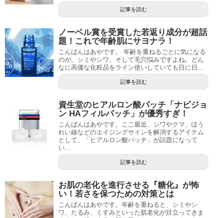
記事を読む
ノーベル賞を受賞した若返り成分が超話
題！これで年齢肌にサヨナラ！
こんばんはあやです。 年齢を重ねるごとに気になる
のが、シミやシワ、そして毛穴悩みですよね。どん
なに高価な化粧品をライン使いしていても日に日...
記事を読む
資生堂のヒアルロン酸パッチ「ナビジョ
ン HAフィルパッチ」が優秀すぎ！
こんばんはあやです。ここ最近、シワやクマ、ほう
れい線などのエイジングサインを解消するアイテム
として、「ヒアルロン酸パッチ」が話題になって
い...
記事を読む
お肌の老化を進行させる『糖化』が怖
い！若さを保つための対策とは
こんばんはあやです。年齢を重ねると、シミやシ
ワ、たるみ、くすみといった肌老化が目立ってきま