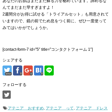
あなたのお肌はまだまだ蘇る力を秘めています。諦めるな
んてまだまだ早すぎますよ！
2週間分がお得に試せる「トライアルセット」も用意されて
いますので、鏡の前でため息をつく前に、ぜひ一度使って
みてはいかがでしょうか。
[contact-form-7 id=”5″ title=”コンタクトフォーム 1″]
シェアする
error
0
フォローする
アテニア おすすめ
,
アテニア って
,
アテニア ドレス