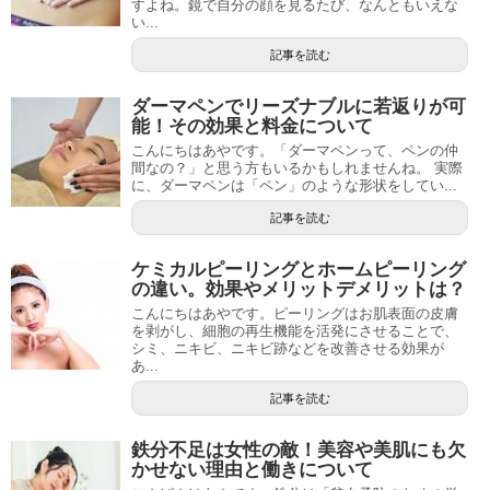
すよね。鏡で自分の顔を見るたび、なんともいえな
い...
記事を読む
ダーマペンでリーズナブルに若返りが可
能！その効果と料金について
こんにちはあやです。「ダーマペンって、ペンの仲
間なの？」と思う方もいるかもしれませんね。 実際
に、ダーマペンは「ペン」のような形状をしてい...
記事を読む
ケミカルピーリングとホームピーリング
の違い。効果やメリットデメリットは？
こんにちはあやです。ピーリングはお肌表面の皮膚
を剥がし、細胞の再生機能を活発にさせることで、
シミ、ニキビ、ニキビ跡などを改善させる効果が
あ...
記事を読む
鉄分不足は女性の敵！美容や美肌にも欠
かせない理由と働きについて