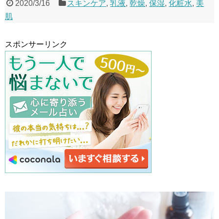
2020/3/16
スキンケア
,
乳液
,
乾燥
,
保湿
,
化粧水
,
美
肌
スポンサーリンク