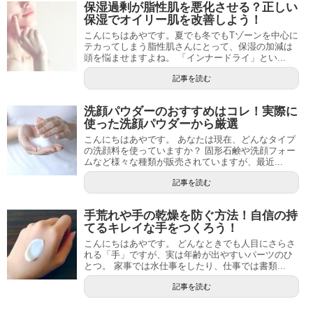
保湿過剰が脂性肌を悪化させる？正しい
保湿でオイリー肌を改善しよう！
こんにちはあやです。夏でも冬でもTゾーンを中心に
テカってしまう脂性肌さんにとって、保湿の加減は
頭を悩ませますよね。 「インナードライ」とい...
記事を読む
洗顔パウダーのおすすめはコレ！実際に
使った洗顔パウダーから厳選
こんにちはあやです。 あなたは現在、どんなタイプ
の洗顔料を使っていますか？ 固形石鹸や洗顔フォー
ムなど様々な種類が販売されていますが、最近...
記事を読む
手荒れや手の乾燥を防ぐ方法！自信の持
てるキレイな手をつくろう！
こんにちはあやです。 どんなときでも人目にさらさ
れる「手」ですが、実は年齢が出やすいパーツのひ
とつ。 家事では水仕事をしたり、仕事では書類...
記事を読む