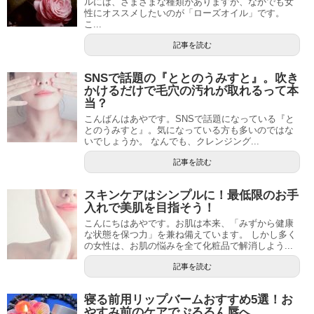
ルには、さまざまな種類がありますが、なかでも女
性にオススメしたいのが「ローズオイル」です。
こ...
記事を読む
SNSで話題の『ととのうみすと』。吹き
かけるだけで毛穴の汚れが取れるって本
当？
こんばんはあやです。SNSで話題になっている『と
とのうみすと』。気になっている方も多いのではな
いでしょうか。 なんでも、クレンジング...
記事を読む
スキンケアはシンプルに！最低限のお手
入れで美肌を目指そう！
こんにちはあやです。お肌は本来、「みずから健康
な状態を保つ力」を兼ね備えています。 しかし多く
の女性は、お肌の悩みを全て化粧品で解消しよう...
記事を読む
寝る前用リップバームおすすめ5選！お
やすみ前のケアでぷるるん唇へ