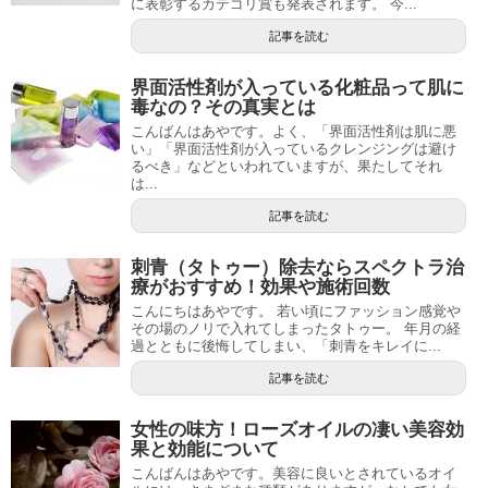
に表彰するカテゴリ賞も発表されます。 今...
記事を読む
界面活性剤が入っている化粧品って肌に
毒なの？その真実とは
こんばんはあやです。よく、「界面活性剤は肌に悪
い」「界面活性剤が入っているクレンジングは避け
るべき」などといわれていますが、果たしてそれ
は...
記事を読む
刺青（タトゥー）除去ならスペクトラ治
療がおすすめ！効果や施術回数
こんにちはあやです。 若い頃にファッション感覚や
その場のノリで入れてしまったタトゥー。 年月の経
過とともに後悔してしまい、「刺青をキレイに...
記事を読む
女性の味方！ローズオイルの凄い美容効
果と効能について
こんばんはあやです。美容に良いとされているオイ