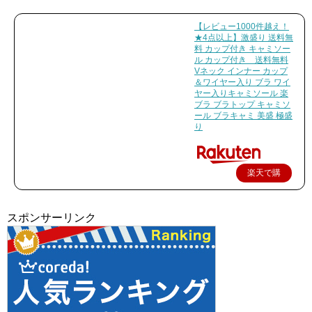
【レビュー1000件越え！
★4点以上】激盛り 送料無
料 カップ付き キャミソー
ル カップ付き 送料無料
Vネック インナー カップ
＆ワイヤー入り ブラ ワイ
ヤー入りキャミソール 楽
ブラ ブラトップ キャミソ
ール ブラキャミ 美盛 極盛
り
楽天で購
入
スポンサーリンク