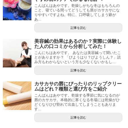
こんばんはあやです。乾燥しがちな冬はもちろんの
こと、寝ている間ってどうしても唇がカサカサにな
りやすいですよね。特に、口呼吸してしまう癖が
あ...
記事を読む
美容鍼の効果はあるのか？実際に体験し
た人の口コミから分析してみた！
こんにちはあやです。 あなたは美容鍼って聞いたこ
とがありますか？ 「びようはり？びようしん？」読
み方もわからないという方も少なくないかもし...
記事を読む
カサカサの唇にぴったりのリップクリー
ムはどれ？種類と選び方をご紹介
こんばんはあやです。乾燥する季節に気になるのが
唇のカサカサ。本格的に寒くなる冬場には乾燥がひ
どくなりひび割れて出血してしまうこともありま
す...
記事を読む