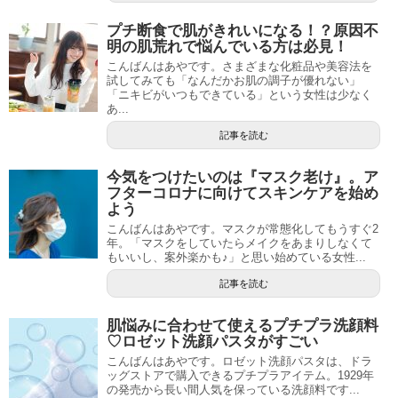
プチ断食で肌がきれいになる！？原因不
明の肌荒れで悩んでいる方は必見！
こんばんはあやです。さまざまな化粧品や美容法を
試してみても「なんだかお肌の調子が優れない」
「ニキビがいつもできている」という女性は少なく
あ...
記事を読む
今気をつけたいのは『マスク老け』。ア
フターコロナに向けてスキンケアを始め
よう
こんばんはあやです。マスクが常態化してもうすぐ2
年。「マスクをしていたらメイクをあまりしなくて
もいいし、案外楽かも♪」と思い始めている女性...
記事を読む
肌悩みに合わせて使えるプチプラ洗顔料
♡ロゼット洗顔パスタがすごい
こんばんはあやです。ロゼット洗顔パスタは、ドラ
ッグストアで購入できるプチプラアイテム。1929年
の発売から長い間人気を保っている洗顔料です...