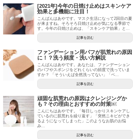
[2021年]今年の日焼け止めはスキンケア
効果と多機能に注目！
こんばんはあやです。マスク生活になって2回目の夏
が来ますね。そろそろ日焼け止めが気になる季節で
す。今年の日焼け止めは、「スキンケア効果」と...
記事を読む
ファンデーション用パフが肌荒れの原因
に！？洗う頻度・洗い方解説
こんばんはあやです。あなたは、ファンデーション
のパフやスポンジをどれくらいの頻度で洗っていま
すか？ 「そういえば全然洗ってない」「ベ...
記事を読む
頑固な肌荒れの原因はクレンジングか
も？その理由とおすすめの対策￼
こんにちはあやです。「毎日しっかりスキンケアし
ているのに肌荒れを繰り返す」「突然ニキビができ
るようになってしまった」このようなお肌のお悩
み...
記事を読む