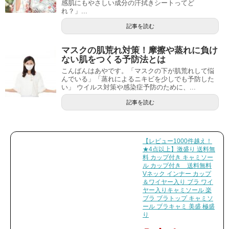
感肌にもやさしい成分の汗拭きシートってど
れ？」...
記事を読む
マスクの肌荒れ対策！摩擦や蒸れに負け
ない肌をつくる予防法とは
こんばんはあやです。「マスクの下が肌荒れして悩
んでいる」「蒸れによるニキビを少しでも予防した
い」 ウイルス対策や感染症予防のために、...
記事を読む
【レビュー1000件越え！
★4点以上】激盛り 送料無
料 カップ付き キャミソー
ル カップ付き 送料無料
Vネック インナー カップ
＆ワイヤー入り ブラ ワイ
ヤー入りキャミソール 楽
ブラ ブラトップ キャミソ
ール ブラキャミ 美盛 極盛
り