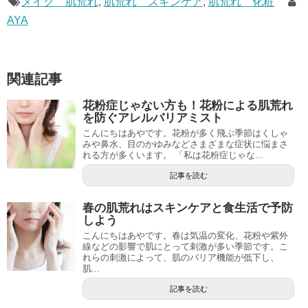
メイク 肌荒れ
,
肌荒れ スキンケア
,
肌荒れ 化粧
AYA
関連記事
花粉症じゃない方も！花粉による肌荒れ
を防ぐアレルバリアミスト
こんにちはあやです。花粉が多く飛ぶ季節はくしゃ
みや鼻水、目のかゆみなどさまざまな症状に悩まさ
れる方が多くいます。 「私は花粉症じゃな...
記事を読む
春の肌荒れはスキンケアと食生活で予防
しよう
こんにちはあやです。春は気温の変化、花粉や紫外
線などの影響で肌にとって刺激が多い季節です。こ
れらの刺激によって、肌のバリア機能が低下し、
肌...
記事を読む