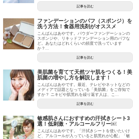
記事を読む
ファンデーションのパフ（スポンジ）を
洗う方法！食器用洗剤がオススメ
こんばんはあやです。パウダーファンデーションの
スポンジや、リキッドファンデーション用のパフな
ど。あなたはどれくらいの頻度で洗っています
か？...
記事を読む
美肌菌を育てて天然ツヤ肌をつくる！美
肌菌の増やし方を解説します！
こんばんはあやです。最近、テレビやネットなどの
メディアで話題となっている「美肌菌」をご存知で
すか？ ニキビや肌荒れを繰り返す人は、こ...
記事を読む
敏感肌さんにおすすめの汗拭きシート3
選！低刺激・アルコールフリー￼
こんばんはあやです。「汗拭きシートを使いたいけ
ど、アルコールが入っていると肌荒れが心配」「敏