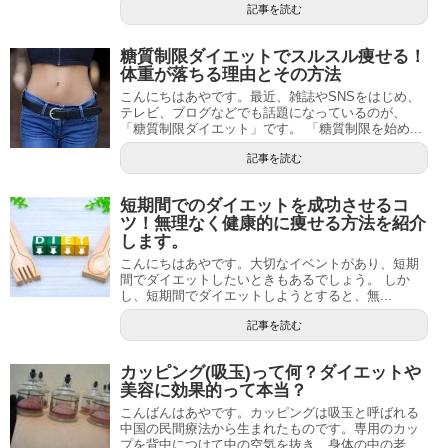
記事を読む
糖質制限ダイエットでスルスル痩せる！
体重が落ちる理由とその方法
こんにちはあやです。最近、雑誌やSNSをはじめ、
テレビ、ブログなどでも話題になっているのが、
「糖質制限ダイエット」です。 「糖質制限を始め...
記事を読む
短期間でのダイエットを成功させるコ
ツ！無理なく健康的に痩せる方法を紹介
します。
こんにちはあやです。大切なイベントがあり、短期
間でダイエットしたいときもあるでしょう。 しか
し、短期間でダイエットしようとすると、無...
記事を読む
カッピング(吸玉)って何？ダイエットや
美容に効果的って本当？
こんばんはあやです。カッピングは吸玉と呼ばれる
中国の民間療法から生まれたものです。専用のカッ
プを背中につけて中の空気を抜き、身体の中の老