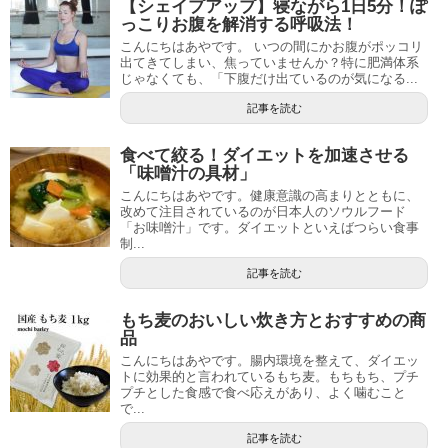
【シェイプアップ】寝ながら1日5分！ぽ
っこりお腹を解消する呼吸法！
こんにちはあやです。 いつの間にかお腹がポッコリ
出てきてしまい、焦っていませんか？特に肥満体系
じゃなくても、「下腹だけ出ているのが気になる...
記事を読む
食べて絞る！ダイエットを加速させる
「味噌汁の具材」
こんにちはあやです。健康意識の高まりとともに、
改めて注目されているのが日本人のソウルフード
「お味噌汁」です。ダイエットといえばつらい食事
制...
記事を読む
もち麦のおいしい炊き方とおすすめの商
品
こんにちはあやです。腸内環境を整えて、ダイエッ
トに効果的と言われているもち麦。もちもち、プチ
プチとした食感で食べ応えがあり、よく噛むこと
で...
記事を読む