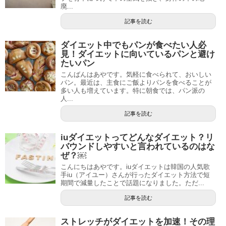
廃...
記事を読む
ダイエット中でもパンが食べたい人必
見！ダイエットに向いているパンと避け
たいパン
こんばんはあやです。気軽に食べられて、おいしい
パン。最近は、主食にご飯よりパンを食べることが
多い人も増えています。特に朝食では、パン派の
人...
記事を読む
iuダイエットってどんなダイエット？リ
バウンドしやすいと言われているのはな
ぜ？￼
こんにちはあやです。iuダイエットは韓国の人気歌
手iu（アイユー）さんが行ったダイエット方法で短
期間で減量したことで話題になりました。ただ...
記事を読む
ストレッチがダイエットを加速！その理