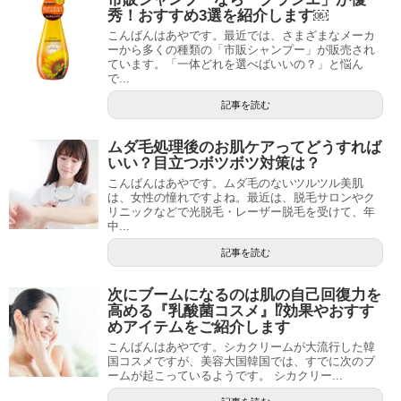
秀！おすすめ3選を紹介します￼
こんばんはあやです。最近では、さまざまなメーカ
ーから多くの種類の「市販シャンプー」が販売され
ています。「一体どれを選べばいいの？」と悩ん
で...
記事を読む
ムダ毛処理後のお肌ケアってどうすれば
いい？目立つボツボツ対策は？
こんばんはあやです。ムダ毛のないツルツル美肌
は、女性の憧れですよね。最近は、脱毛サロンやク
リニックなどで光脱毛・レーザー脱毛を受けて、年
中...
記事を読む
次にブームになるのは肌の自己回復力を
高める『乳酸菌コスメ』⁉︎効果やおすす
めアイテムをご紹介します
こんばんはあやです。シカクリームが大流行した韓
国コスメですが、美容大国韓国では、すでに次のブ
ームが起こっているようです。 シカクリー...