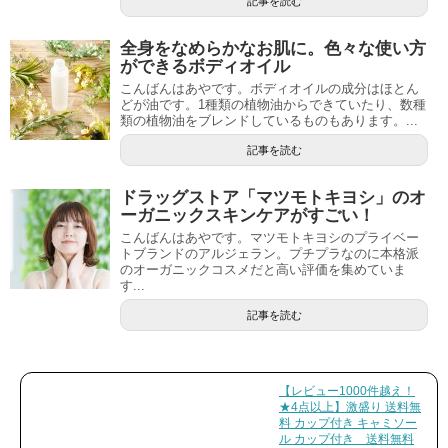
記事を読む
全身をなめらかなお肌に。色々な使い方
ができるボディオイル
こんばんはあやです。ボディオイルの成分はほとん
どが油です。1種類の植物油からできていたり、数種
類の植物油をブレンドしているものもあります。...
記事を読む
ドラッグストア「マツモトキヨシ」のオ
ーガニックスキンケアがすごい！
こんばんはあやです。マツモトキヨシのプライベー
トブランドのアルジェラン。プチプラなのに本格派
のオーガニックコスメだと高い評価を集めていま
す...
記事を読む
【レビュー1000件越え！
★4点以上】激盛り 送料無
料 カップ付き キャミソー
ル カップ付き 送料無料