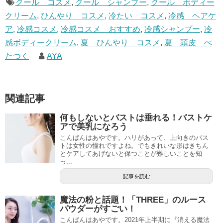
クール コスメ
,
クール シャンプー
,
クール ボディー
クリーム
,
ひんやり コスメ
,
冷たい コスメ
,
冷感 ヘアケ
ア
,
冷感コスメ
,
冷感コスメ おすすめ
,
冷感シャンプー
,
冷
感ボディークリーム
,
夏 ひんやり コスメ
,
夏 頭皮 べ
たつく
AYA
関連記事
何もしないとバストは垂れる！バストケ
アで美乳になろう
こんばんはあやです。ハリがあって、上向きのバス
トは女性の憧れですよね。でもきれいな形はきちん
とケアしてあげないと保つことが難しいことを知
っ...
記事を読む
魔法の粉と話題！「THREE」のルース
パウダーがすごい！
こんばんはあやです。2021年上半期に『消える魔法