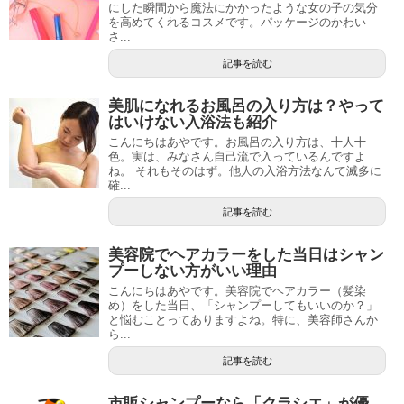
にした瞬間から魔法にかかったような女の子の気分
を高めてくれるコスメです。パッケージのかわい
さ...
記事を読む
美肌になれるお風呂の入り方は？やって
はいけない入浴法も紹介
こんにちはあやです。お風呂の入り方は、十人十
色。実は、みなさん自己流で入っているんですよ
ね。 それもそのはず。他人の入浴方法なんて滅多に
確...
記事を読む
美容院でヘアカラーをした当日はシャン
プーしない方がいい理由
こんにちはあやです。美容院でヘアカラー（髪染
め）をした当日、「シャンプーしてもいいのか？」
と悩むことってありますよね。特に、美容師さんか
ら...
記事を読む
市販シャンプーなら「クラシエ」が優